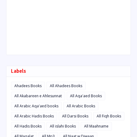
Labels
Ahadees Books
All Ahadees Books
All Akabareen e Ahlesunnat
All Aqa'aed Books
All Arabic Aqa'aed books
All Arabic Books
All Arabic Hadis Books
All Darsi Books
All Fiqh Books
All Hadis Books
All islahi Books
All Maahname
All Maqalat
All Mp3
All Naat w Diwaan