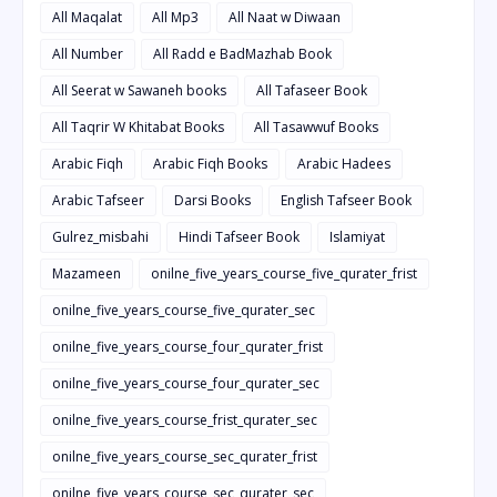
All Maqalat
All Mp3
All Naat w Diwaan
All Number
All Radd e BadMazhab Book
All Seerat w Sawaneh books
All Tafaseer Book
All Taqrir W Khitabat Books
All Tasawwuf Books
Arabic Fiqh
Arabic Fiqh Books
Arabic Hadees
Arabic Tafseer
Darsi Books
English Tafseer Book
Gulrez_misbahi
Hindi Tafseer Book
Islamiyat
Mazameen
onilne_five_years_course_five_qurater_frist
onilne_five_years_course_five_qurater_sec
onilne_five_years_course_four_qurater_frist
onilne_five_years_course_four_qurater_sec
onilne_five_years_course_frist_qurater_sec
onilne_five_years_course_sec_qurater_frist
onilne_five_years_course_sec_qurater_sec