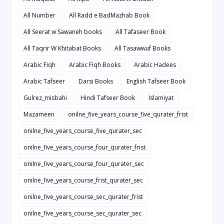
All Number
All Radd e BadMazhab Book
All Seerat w Sawaneh books
All Tafaseer Book
All Taqrir W Khitabat Books
All Tasawwuf Books
Arabic Fiqh
Arabic Fiqh Books
Arabic Hadees
Arabic Tafseer
Darsi Books
English Tafseer Book
Gulrez_misbahi
Hindi Tafseer Book
Islamiyat
Mazameen
onilne_five_years_course_five_qurater_frist
onilne_five_years_course_five_qurater_sec
onilne_five_years_course_four_qurater_frist
onilne_five_years_course_four_qurater_sec
onilne_five_years_course_frist_qurater_sec
onilne_five_years_course_sec_qurater_frist
onilne_five_years_course_sec_qurater_sec