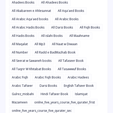
Ahadees Books
All Ahadees Books
All Akabareen e Ahlesunnat
All Aqa'aed Books
All Arabic Aqa'aed books
All Arabic Books
All Arabic Hadis Books
All Darsi Books
All Fiqh Books
All Hadis Books
All islahi Books
All Maahname
All Maqalat
All Mp3
All Naat w Diwaan
All Number
All Radd e BadMazhab Book
All Seerat w Sawaneh books
All Tafaseer Book
All Taqrir W Khitabat Books
All Tasawwuf Books
Arabic Fiqh
Arabic Fiqh Books
Arabic Hadees
Arabic Tafseer
Darsi Books
English Tafseer Book
Gulrez_misbahi
Hindi Tafseer Book
Islamiyat
Mazameen
onilne_five_years_course_five_qurater_frist
onilne_five_years_course_five_qurater_sec