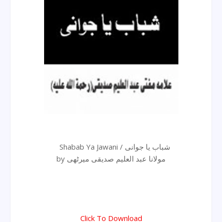
Shabab Ya Jawani / شباب یا جوانی
by مولانا عبد العلیم صدیقی میرٹھی
Click To Download