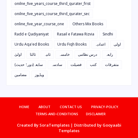
onilne_five_years_course_third_qurater_frist
onilne_five_years_course_third_qurater_sec
online_five_year_course_one
Others Mix Books
Radd e Qadiyaniyat
Rasail e Fatawa Rizvia
Sindhi
Urdu Aqa'ed Books
Urdu Fiqh Books
اعدادیہ
اولی
رابعہ
درس نظامی
خامسہ
ثانیہ
ثالثا
اولیٰ
متفرقات
کتب
فضیلت
سادسہ
سابعہ(دورہٌ حدیث)
ویڈیوز
مضامین
HOME
ABOUT
CONTACT US
PRIVACY-POLICY.
TERMS-AND-CONDITIONS
DISCLAIMER
Created By
SoraTemplates
| Distributed by
Gooyaabi
Templates