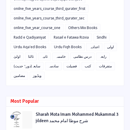
onilne_five_years_course_third_qurater_frist
onilne_five_years_course_third_qurater_sec
online_five_year_course_one
Others Mix Books
Radd e Qadiyaniyat
Rasail e Fatawa Rizvia
Sindhi
Urdu Aqa'ed Books
Urdu Fiqh Books
اعدادیہ
اولی
رابعہ
درس نظامی
خامسہ
ثانیہ
ثالثا
اولیٰ
متفرقات
کتب
فضیلت
سادسہ
سابعہ(دورہٌ حدیث)
ویڈیوز
مضامین
Most Popular
Sharah Mota Imam Mohammed Mukammal 3
jildeen شرح موطا امام محمد