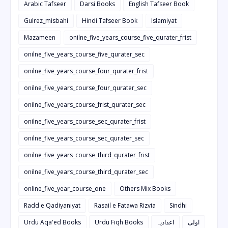
Arabic Tafseer
Darsi Books
English Tafseer Book
Gulrez_misbahi
Hindi Tafseer Book
Islamiyat
Mazameen
onilne_five_years_course_five_qurater_frist
onilne_five_years_course_five_qurater_sec
onilne_five_years_course_four_qurater_frist
onilne_five_years_course_four_qurater_sec
onilne_five_years_course_frist_qurater_sec
onilne_five_years_course_sec_qurater_frist
onilne_five_years_course_sec_qurater_sec
onilne_five_years_course_third_qurater_frist
onilne_five_years_course_third_qurater_sec
online_five_year_course_one
Others Mix Books
Radd e Qadiyaniyat
Rasail e Fatawa Rizvia
Sindhi
Urdu Aqa'ed Books
Urdu Fiqh Books
اعدادیہ
اولی