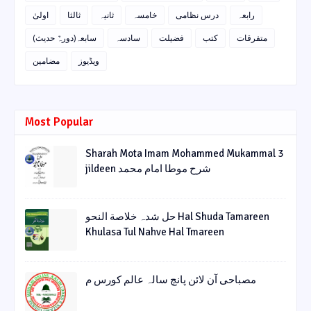
رابعہ
درس نظامی
خامسہ
ثانیہ
ثالثا
اولیٰ
متفرقات
کتب
فضیلت
سادسہ
سابعہ(دورہٌ حدیث)
ویڈیوز
مضامین
Most Popular
Sharah Mota Imam Mohammed Mukammal 3
jildeen شرح موطا امام محمد
حل شدہ خلاصة النحو Hal Shuda Tamareen
Khulasa Tul Nahve Hal Tmareen
مصباحی آن لائن پانچ سالہ عالم کورس م