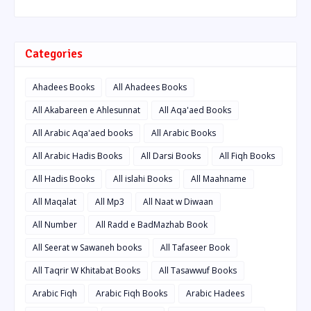
Categories
Ahadees Books
All Ahadees Books
All Akabareen e Ahlesunnat
All Aqa'aed Books
All Arabic Aqa'aed books
All Arabic Books
All Arabic Hadis Books
All Darsi Books
All Fiqh Books
All Hadis Books
All islahi Books
All Maahname
All Maqalat
All Mp3
All Naat w Diwaan
All Number
All Radd e BadMazhab Book
All Seerat w Sawaneh books
All Tafaseer Book
All Taqrir W Khitabat Books
All Tasawwuf Books
Arabic Fiqh
Arabic Fiqh Books
Arabic Hadees