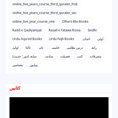
onilne_five_years_course_third_qurater_frist
onilne_five_years_course_third_qurater_sec
online_five_year_course_one
Others Mix Books
Radd e Qadiyaniyat
Rasail e Fatawa Rizvia
Sindhi
Urdu Aqa'ed Books
Urdu Fiqh Books
اعدادیہ
اولی
رابعہ
درس نظامی
خامسہ
ثانیہ
ثالثا
اولیٰ
متفرقات
کتب
فضیلت
سادسہ
سابعہ(دورہٌ حدیث)
ویڈیوز
مضامین
کتابیں