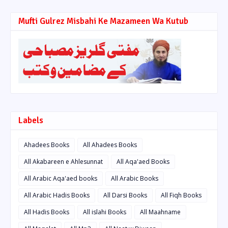
Mufti Gulrez Misbahi Ke Mazameen Wa Kutub
Labels
Ahadees Books
All Ahadees Books
All Akabareen e Ahlesunnat
All Aqa'aed Books
All Arabic Aqa'aed books
All Arabic Books
All Arabic Hadis Books
All Darsi Books
All Fiqh Books
All Hadis Books
All islahi Books
All Maahname