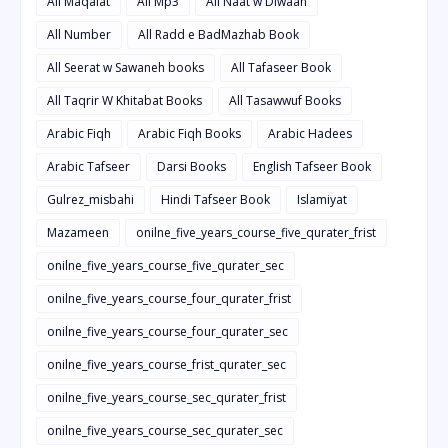
All Maqalat
All Mp3
All Naat w Diwaan
All Number
All Radd e BadMazhab Book
All Seerat w Sawaneh books
All Tafaseer Book
All Taqrir W Khitabat Books
All Tasawwuf Books
Arabic Fiqh
Arabic Fiqh Books
Arabic Hadees
Arabic Tafseer
Darsi Books
English Tafseer Book
Gulrez_misbahi
Hindi Tafseer Book
Islamiyat
Mazameen
onilne_five_years_course_five_qurater_frist
onilne_five_years_course_five_qurater_sec
onilne_five_years_course_four_qurater_frist
onilne_five_years_course_four_qurater_sec
onilne_five_years_course_frist_qurater_sec
onilne_five_years_course_sec_qurater_frist
onilne_five_years_course_sec_qurater_sec