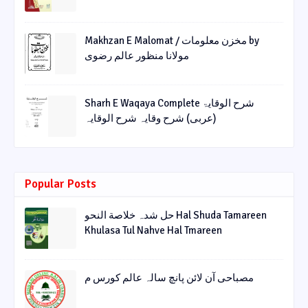
Makhzan E Malomat / مخزن معلومات by
مولانا منظور عالم رضوی
Sharh E Waqaya Complete شرح الوقایۃ
(عربی) شرح وقایہ شرح الوقایہ
Popular Posts
حل شدہ خلاصة النحو Hal Shuda Tamareen
Khulasa Tul Nahve Hal Tmareen
مصباحی آن لائن پانچ سالہ عالم کورس م