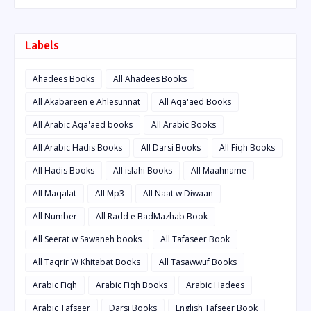
Labels
Ahadees Books
All Ahadees Books
All Akabareen e Ahlesunnat
All Aqa'aed Books
All Arabic Aqa'aed books
All Arabic Books
All Arabic Hadis Books
All Darsi Books
All Fiqh Books
All Hadis Books
All islahi Books
All Maahname
All Maqalat
All Mp3
All Naat w Diwaan
All Number
All Radd e BadMazhab Book
All Seerat w Sawaneh books
All Tafaseer Book
All Taqrir W Khitabat Books
All Tasawwuf Books
Arabic Fiqh
Arabic Fiqh Books
Arabic Hadees
Arabic Tafseer
Darsi Books
English Tafseer Book