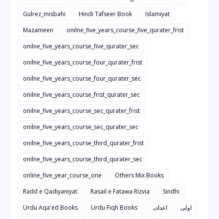
Gulrez_misbahi
Hindi Tafseer Book
Islamiyat
Mazameen
onilne_five_years_course_five_qurater_frist
onilne_five_years_course_five_qurater_sec
onilne_five_years_course_four_qurater_frist
onilne_five_years_course_four_qurater_sec
onilne_five_years_course_frist_qurater_sec
onilne_five_years_course_sec_qurater_frist
onilne_five_years_course_sec_qurater_sec
onilne_five_years_course_third_qurater_frist
onilne_five_years_course_third_qurater_sec
online_five_year_course_one
Others Mix Books
Radd e Qadiyaniyat
Rasail e Fatawa Rizvia
Sindhi
Urdu Aqa'ed Books
Urdu Fiqh Books
اعدادیہ
اولی