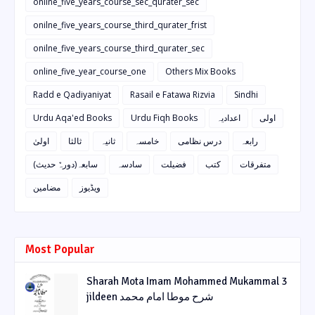
onilne_five_years_course_sec_qurater_sec
onilne_five_years_course_third_qurater_frist
onilne_five_years_course_third_qurater_sec
online_five_year_course_one
Others Mix Books
Radd e Qadiyaniyat
Rasail e Fatawa Rizvia
Sindhi
Urdu Aqa'ed Books
Urdu Fiqh Books
اعدادیہ
اولی
رابعہ
درس نظامی
خامسہ
ثانیہ
ثالثا
اولیٰ
متفرقات
کتب
فضیلت
سادسہ
سابعہ(دورہٌ حدیث)
ویڈیوز
مضامین
Most Popular
Sharah Mota Imam Mohammed Mukammal 3
jildeen شرح موطا امام محمد