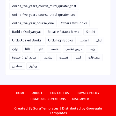
onilne_five_years_course_third_qurater_frist
onilne_five_years_course_third_qurater_sec
online_five_year_course_one
Others Mix Books
Radd e Qadiyaniyat
Rasail e Fatawa Rizvia
Sindhi
Urdu Aqa'ed Books
Urdu Fiqh Books
اعدادیہ
اولی
رابعہ
درس نظامی
خامسہ
ثانیہ
ثالثا
اولیٰ
متفرقات
کتب
فضیلت
سادسہ
سابعہ(دورہٌ حدیث)
ویڈیوز
مضامین
HOME
ABOUT
CONTACT US
PRIVACY-POLICY.
TERMS-AND-CONDITIONS
DISCLAIMER
Created By
SoraTemplates
| Distributed by
Gooyaabi
Templates