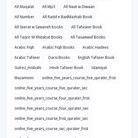
All Maqalat
All Mp3
All Naat w Diwaan
All Number
All Radd e BadMazhab Book
All Seerat w Sawaneh books
All Tafaseer Book
All Taqrir W Khitabat Books
All Tasawwuf Books
Arabic Fiqh
Arabic Fiqh Books
Arabic Hadees
Arabic Tafseer
Darsi Books
English Tafseer Book
Gulrez_misbahi
Hindi Tafseer Book
Islamiyat
Mazameen
onilne_five_years_course_five_qurater_frist
onilne_five_years_course_five_qurater_sec
onilne_five_years_course_four_qurater_frist
onilne_five_years_course_four_qurater_sec
onilne_five_years_course_frist_qurater_sec
onilne_five_years_course_sec_qurater_frist