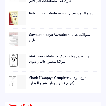
قاری فی مصطلحات أھل الأثر
Rehnumay E Mudarraseen رهنمائے مدرسین
Sawalat Hidaya Awwaleen سوالات ھدایہ
اولین
Makhzan E Malomat / مخزن معلومات by
مولانا منظور عالم رضوی
Sharh E Waqaya Complete شرح الوقایۃ
(عربی) شرح وقایہ شرح الوقایہ
Popular Posts