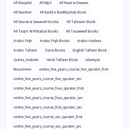
All Maqalat
All Mp3
All Naat w Diwaan
All Number
All Radd e BadMazhab Book
All Seerat w Sawaneh books
All Tafaseer Book
All Taqrir W Khitabat Books
All Tasawwuf Books
Arabic Fiqh
Arabic Fiqh Books
Arabic Hadees
Arabic Tafseer
Darsi Books
English Tafseer Book
Gulrez_misbahi
Hindi Tafseer Book
Islamiyat
Mazameen
onilne_five_years_course_five_qurater_frist
onilne_five_years_course_five_qurater_sec
onilne_five_years_course_four_qurater_frist
onilne_five_years_course_four_qurater_sec
onilne_five_years_course_frist_qurater_sec
onilne_five_years_course_sec_qurater_frist
onilne_five_years_course_sec_qurater_sec