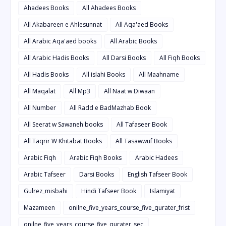
Ahadees Books
All Ahadees Books
All Akabareen e Ahlesunnat
All Aqa'aed Books
All Arabic Aqa'aed books
All Arabic Books
All Arabic Hadis Books
All Darsi Books
All Fiqh Books
All Hadis Books
All islahi Books
All Maahname
All Maqalat
All Mp3
All Naat w Diwaan
All Number
All Radd e BadMazhab Book
All Seerat w Sawaneh books
All Tafaseer Book
All Taqrir W Khitabat Books
All Tasawwuf Books
Arabic Fiqh
Arabic Fiqh Books
Arabic Hadees
Arabic Tafseer
Darsi Books
English Tafseer Book
Gulrez_misbahi
Hindi Tafseer Book
Islamiyat
Mazameen
onilne_five_years_course_five_qurater_frist
onilne_five_years_course_five_qurater_sec