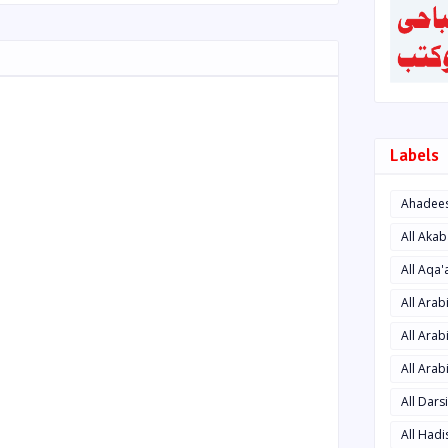
Labels
Ahadee
All Aka
All Aqa
All Ara
All Arab
All Arab
All Dars
All Had