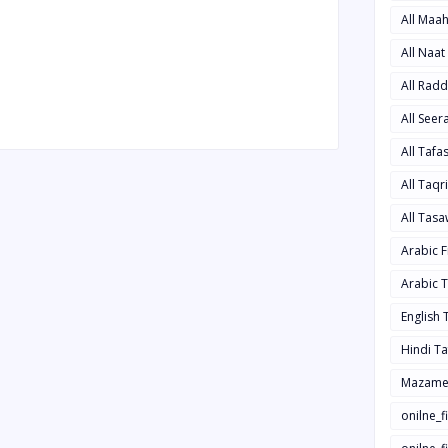
All Maa
All Naa
All Rad
All See
All Taf
All Taqr
All Tas
Arabic 
Arabic 
English
Hindi T
Mazame
onilne_f