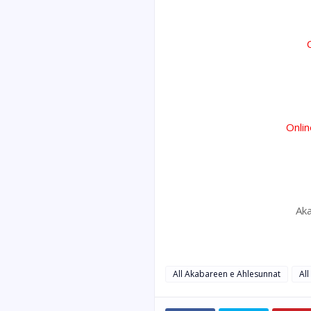
Onli
Ak
All Akabareen e Ahlesunnat
All