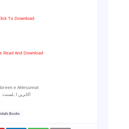
Click To Download
ne Read And Download
abreen e Ahlesunnat
اکابرین اہلسنت
 islahi Books