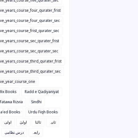
ive_years_course_five_qurater_sec
ive_years_course_four_qurater_frist
five_years_course_four_qurater_sec
ive_years_course_frist_qurater_sec
ive_years_course_sec_qurater_frist
five_years_course_sec_qurater_sec
ive_years_course_third_qurater_frist
ive_years_course_third_qurater_sec
five_year_course_one
Mix Books
Radd e Qadiyaniyat
 Fatawa Rizvia
Sindhi
a'ed Books
Urdu Fiqh Books
ثانیہ
ثالثا
اولیٰ
اولی
رابعہ
درس نظامی