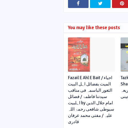
You may like these posts
Fazail E Ahl E Bait / احیاء
Taz
Shariya / 
المیت بفضائل اہل البیت
الشریعہ by
الثغور الباسمہ فی مناقب
ینی
سیدتنا فاطمۃ / فضائل
اہلبیت by امام جلال الدین
سیوطی شافعی رحمۃ اللہ
علیہ / مفتی محمد عرفان
قادری