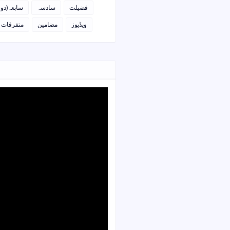
فضیلت
سادسہ
سابعہ(دو)
ویڈیوز
مضامین
متفرقات