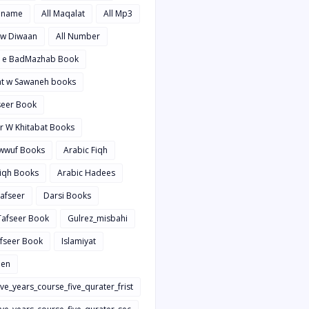
hname
All Maqalat
All Mp3
t w Diwaan
All Number
d e BadMazhab Book
rat w Sawaneh books
aseer Book
ir W Khitabat Books
awwuf Books
Arabic Fiqh
Fiqh Books
Arabic Hadees
Tafseer
Darsi Books
 Tafseer Book
Gulrez_misbahi
afseer Book
Islamiyat
en
ive_years_course_five_qurater_frist