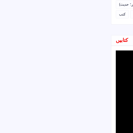
رہٌ حدیث
کتب
کتابیں