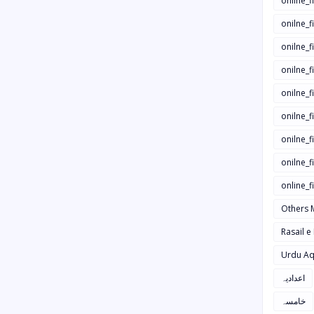
onilne_f
onilne_f
onilne_
onilne_f
onilne_f
onilne_
onilne_f
onilne_f
online_
Others 
Rasail e
Urdu Aq
اعدادیہ
خامسہ