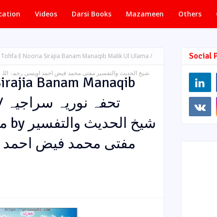
cation
Videos
Darsi Books
Mazameen
Others
Social 
Tohfa E Nooria Sirajia Banam Manaqib Malik Ul Ulama /
Sirajia Banam Manaqib
تحف
شیخ
مفتی محمد فیض احمد ا