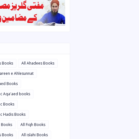
s Books
All Ahadees Books
bareen e Ahlesunnat
'aed Books
bic Aqa'aed books
ic Books
ic Hadis Books
i Books
All Fiqh Books
is Books
All islahi Books