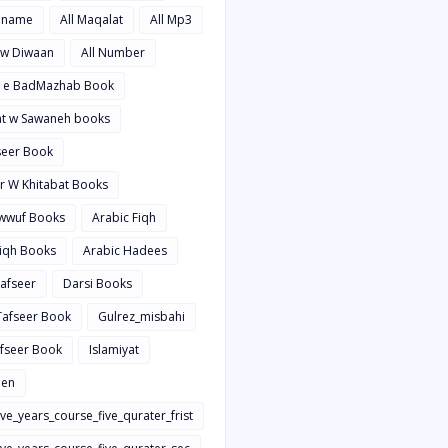
hname
All Maqalat
All Mp3
t w Diwaan
All Number
d e BadMazhab Book
rat w Sawaneh books
aseer Book
ir W Khitabat Books
awwuf Books
Arabic Fiqh
Fiqh Books
Arabic Hadees
Tafseer
Darsi Books
 Tafseer Book
Gulrez_misbahi
afseer Book
Islamiyat
en
ive_years_course_five_qurater_frist