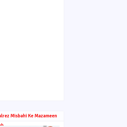
ulrez Misbahi Ke Mazameen
ub