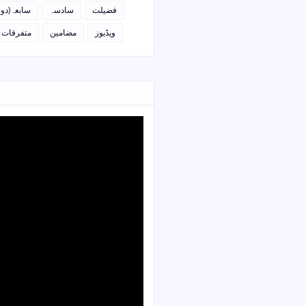
فضیلت
سادسہ
سابعہ(دو)
ویڈیوز
مضامین
متفرقات