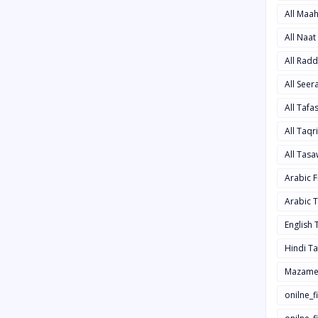
All Maa
All Naa
All Rad
All See
All Taf
All Taqr
All Tas
Arabic 
Arabic 
English
Hindi T
Mazame
onilne_f