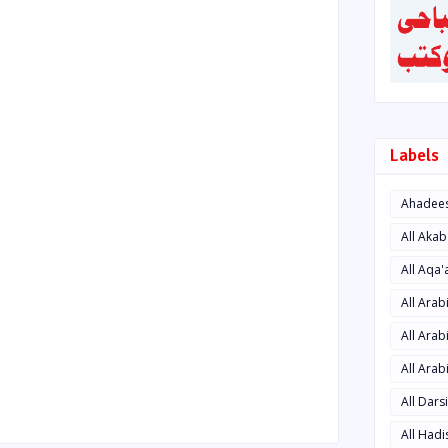
Labels
Ahadee
All Aka
All Aqa
All Ara
All Arab
All Arab
All Dars
All Had