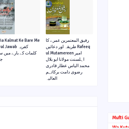
ria Kalmat Ke Bare Me
رفیق المعتمرین عمرے کا
طریقہ اور دعائیں Rafeeq
l Jawab کفریہ
ul Mutamereen امیر
کلمات کے بارے میں س
اہلسنت مولانا ابو بلال
جو
محمد الیاس عطار قادری
رضوی دامت برکاتہم
العالیہ
Mufti G
Wa Kut