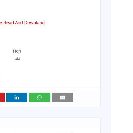
ne Read And Download
Fiqh
فقہ