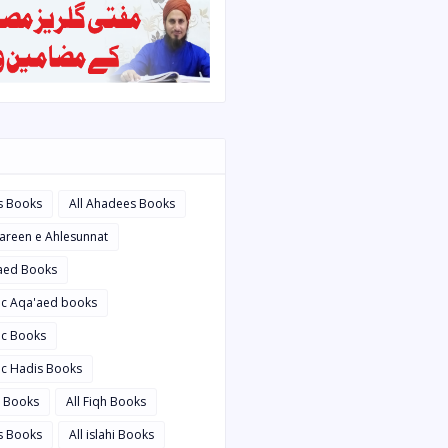
s Books
All Ahadees Books
bareen e Ahlesunnat
'aed Books
bic Aqa'aed books
ic Books
ic Hadis Books
i Books
All Fiqh Books
is Books
All islahi Books