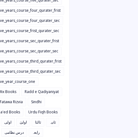
ive_years_course_five_qurater_sec
ive_years_course_four_qurater_frist
five_years_course_four_qurater_sec
ive_years_course_frist_qurater_sec
ive_years_course_sec_qurater_frist
five_years_course_sec_qurater_sec
ive_years_course_third_qurater_frist
ive_years_course_third_qurater_sec
five_year_course_one
Mix Books
Radd e Qadiyaniyat
 Fatawa Rizvia
Sindhi
a'ed Books
Urdu Fiqh Books
ثانیہ
ثالثا
اولیٰ
اولی
رابعہ
درس نظامی