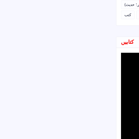
رہٌ حدیث
کتب
کتابیں