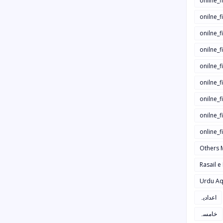
onilne_f
onilne_f
onilne_
onilne_f
onilne_f
onilne_
onilne_f
onilne_f
online_
Others 
Rasail e
Urdu Aq
اعدادیہ
خامسہ