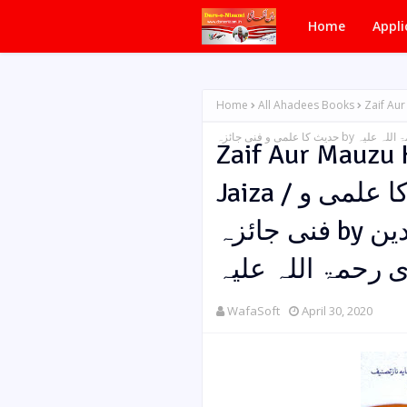
Home
Appli
Home
All Ahadees Books
Zaif Aur M
 علمی و فنی جائزہ
Zaif Aur Mauzu 
Jaiza / ضعیف اور موضوع حدیث کا علمی و
فنی جائزہ by ملک العلماء مولانا ظفر الدین
ی رحمۃ اللہ علیہ
WafaSoft
April 30, 2020