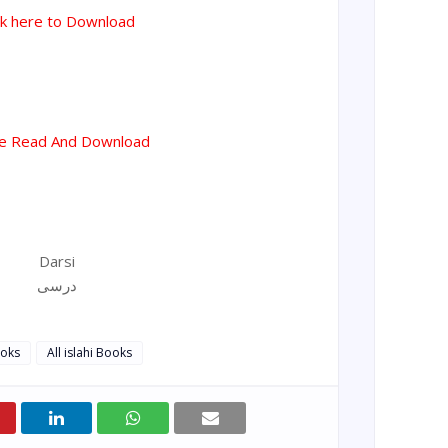
ck here to Download
ne Read And Download
Darsi
درسی
ooks
All islahi Books