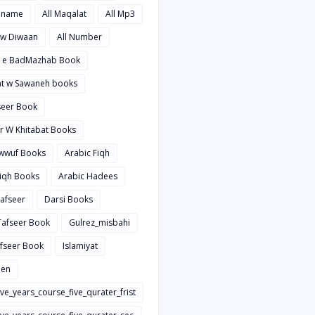
hname
All Maqalat
All Mp3
t w Diwaan
All Number
d e BadMazhab Book
rat w Sawaneh books
aseer Book
ir W Khitabat Books
awwuf Books
Arabic Fiqh
Fiqh Books
Arabic Hadees
Tafseer
Darsi Books
 Tafseer Book
Gulrez_misbahi
afseer Book
Islamiyat
en
ive_years_course_five_qurater_frist