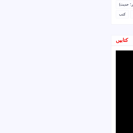
رہٌ حدیث
کتب
کتابیں