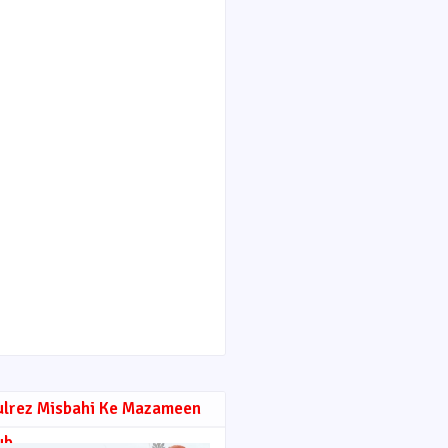
ulrez Misbahi Ke Mazameen
ub