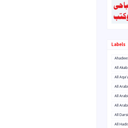
Labels
Ahadee
All Aka
All Aqa
All Ara
All Arab
All Arab
All Dars
All Had