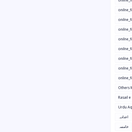
onilne_f
onilne_f
onilne_
onilne_f
onilne_f
onilne_
onilne_f
onilne_f
online_
Others 
Rasail e
Urdu Aq
اعدادیہ
خامسہ