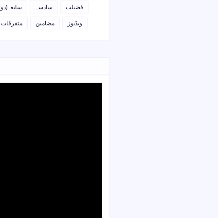
فضیلت
سادسہ
سابعہ(دو)
ویڈیوز
مضامین
متفرقات