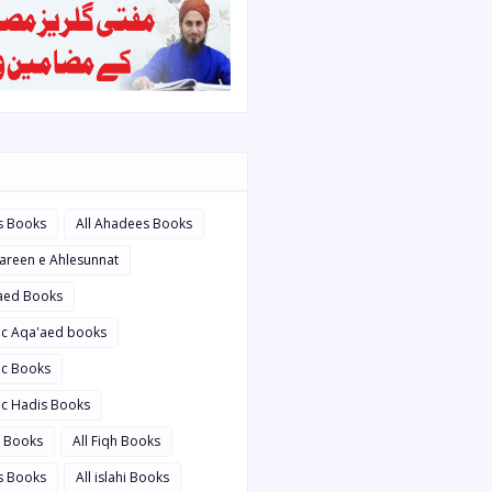
s Books
All Ahadees Books
bareen e Ahlesunnat
'aed Books
bic Aqa'aed books
ic Books
ic Hadis Books
i Books
All Fiqh Books
is Books
All islahi Books