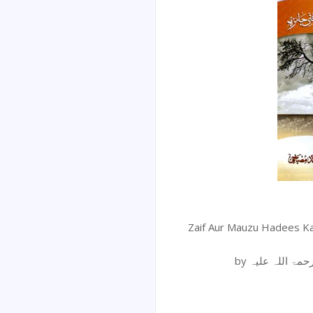
Zaif Aur Mauzu Hadees Ka Ilmi O Fanni J
by ۃ اللہ علیہ