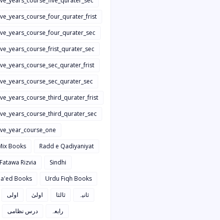
ive_years_course_five_qurater_sec
ive_years_course_four_qurater_frist
five_years_course_four_qurater_sec
ive_years_course_frist_qurater_sec
ive_years_course_sec_qurater_frist
five_years_course_sec_qurater_sec
ive_years_course_third_qurater_frist
ive_years_course_third_qurater_sec
five_year_course_one
Mix Books
Radd e Qadiyaniyat
 Fatawa Rizvia
Sindhi
a'ed Books
Urdu Fiqh Books
ثانیہ
ثالثا
اولیٰ
اولی
رابعہ
درس نظامی