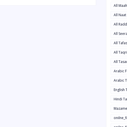
All Maa
All Naa
All Rad
All See
All Taf
All Taqr
All Tas
Arabic 
Arabic 
English
Hindi T
Mazame
onilne_f