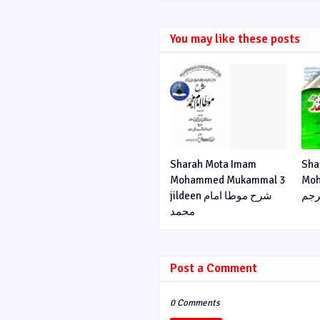
You may like these posts
Sharah Mota Imam
Sha
Mohammed Mukammal 3
Moh
رجم
jildeen شرح موطا امام
محمد
Post a Comment
0 Comments