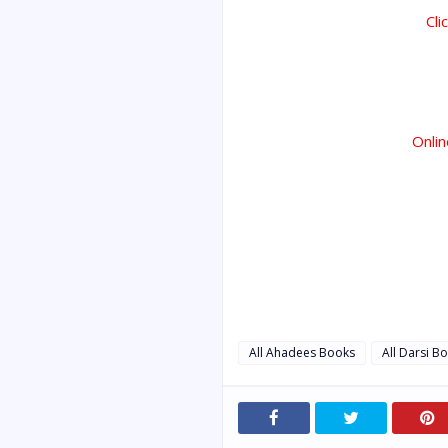
Cli
Onli
All Ahadees Books
All Darsi B