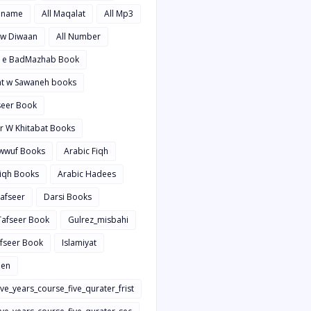
hname
All Maqalat
All Mp3
t w Diwaan
All Number
d e BadMazhab Book
rat w Sawaneh books
aseer Book
ir W Khitabat Books
awwuf Books
Arabic Fiqh
Fiqh Books
Arabic Hadees
Tafseer
Darsi Books
 Tafseer Book
Gulrez_misbahi
afseer Book
Islamiyat
en
ive_years_course_five_qurater_frist