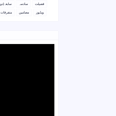
فضیلت
سادسہ
سابعہ(دو)
ویڈیوز
مضامین
متفرقات