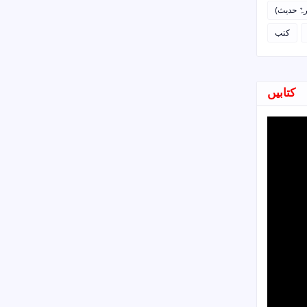
رہٌ حدیث
کتب
کتابیں