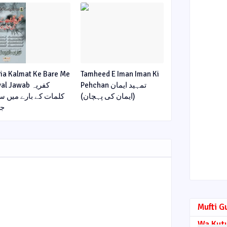
ria Kalmat Ke Bare Me
Tamheed E Iman Iman Ki
Pehchan تمہید ایمان
l Jawab کفریہ
(ایمان کی پہچان)
کلمات کے بارے میں س
جو
Mufti G
Wa Kut