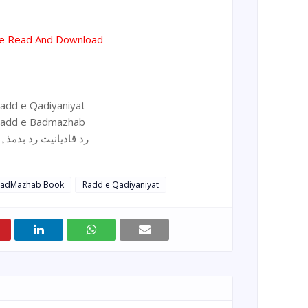
ne Read And Download
add e Qadiyaniyat
add e Badmazhab
رد قادیانیت رد بدمذ
 BadMazhab Book
Radd e Qadiyaniyat