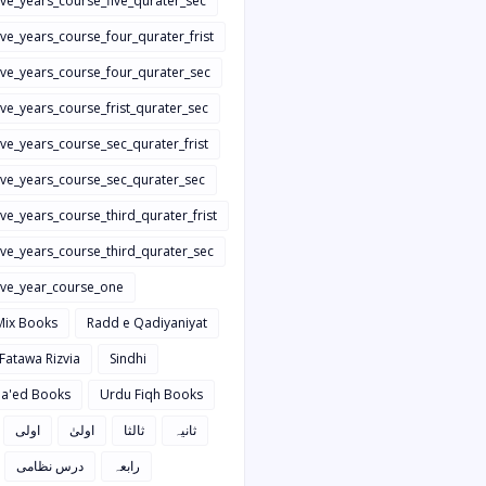
ive_years_course_five_qurater_sec
ive_years_course_four_qurater_frist
five_years_course_four_qurater_sec
ive_years_course_frist_qurater_sec
ive_years_course_sec_qurater_frist
five_years_course_sec_qurater_sec
ive_years_course_third_qurater_frist
ive_years_course_third_qurater_sec
five_year_course_one
Mix Books
Radd e Qadiyaniyat
 Fatawa Rizvia
Sindhi
a'ed Books
Urdu Fiqh Books
ثانیہ
ثالثا
اولیٰ
اولی
رابعہ
درس نظامی