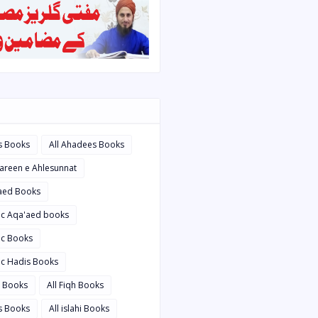
s Books
All Ahadees Books
bareen e Ahlesunnat
'aed Books
bic Aqa'aed books
ic Books
ic Hadis Books
i Books
All Fiqh Books
is Books
All islahi Books