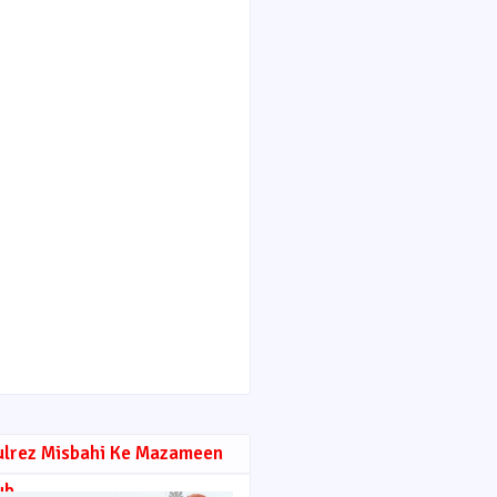
ulrez Misbahi Ke Mazameen
ub