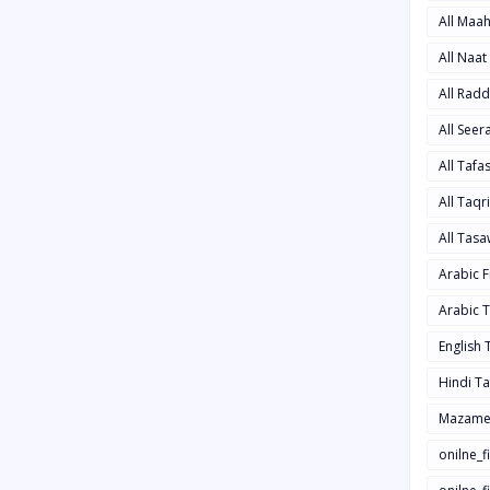
All Maa
All Naa
All Rad
All See
All Taf
All Taqr
All Tas
Arabic 
Arabic 
English
Hindi T
Mazame
onilne_f