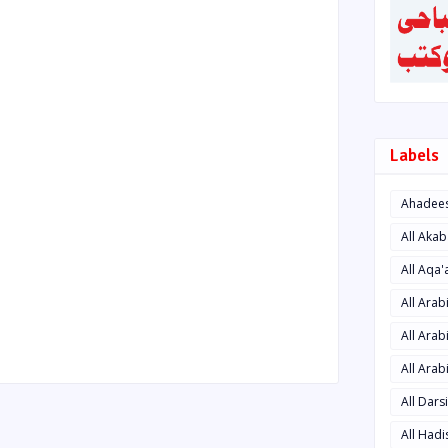
Labels
Ahadee
All Aka
All Aqa
All Ara
All Arab
All Arab
All Dars
All Had