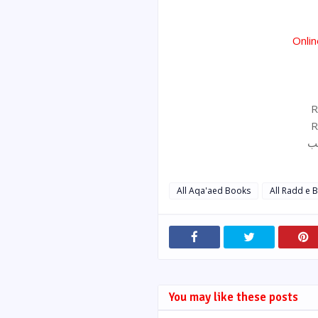
Onli
R
R
ہب
All Aqa'aed Books
All Radd e
You may like these posts