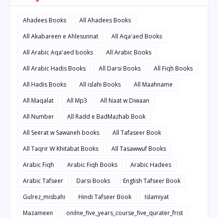
Ahadees Books
All Ahadees Books
All Akabareen e Ahlesunnat
All Aqa'aed Books
All Arabic Aqa'aed books
All Arabic Books
All Arabic Hadis Books
All Darsi Books
All Fiqh Books
All Hadis Books
All islahi Books
All Maahname
All Maqalat
All Mp3
All Naat w Diwaan
All Number
All Radd e BadMazhab Book
All Seerat w Sawaneh books
All Tafaseer Book
All Taqrir W Khitabat Books
All Tasawwuf Books
Arabic Fiqh
Arabic Fiqh Books
Arabic Hadees
Arabic Tafseer
Darsi Books
English Tafseer Book
Gulrez_misbahi
Hindi Tafseer Book
Islamiyat
Mazameen
onilne_five_years_course_five_qurater_frist