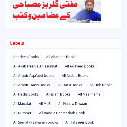
Labels
Ahadees Books
All Ahadees Books
All Akabareen e Ahlesunnat
All Aqa'aed Books
All Arabic Aqa'aed books
All Arabic Books
All Arabic Hadis Books
All Darsi Books
All Fiqh Books
All Hadis Books
All islahi Books
All Maahname
All Maqalat
All Mp3
All Naat w Diwaan
All Number
All Radd e BadMazhab Book
All Seerat w Sawaneh books
All Tafaseer Book