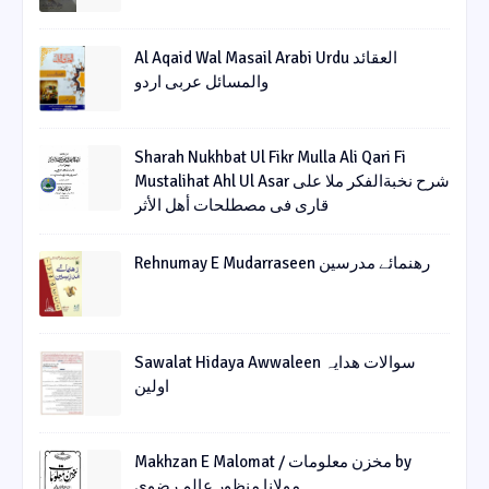
Al Aqaid Wal Masail Arabi Urdu العقائد
والمسائل عربی اردو
Sharah Nukhbat Ul Fikr Mulla Ali Qari Fi
Mustalihat Ahl Ul Asar شرح نخبةالفکر ملا علی
قاری فی مصطلحات أھل الأثر
Rehnumay E Mudarraseen رهنمائے مدرسین
Sawalat Hidaya Awwaleen سوالات ھدایہ
اولین
Makhzan E Malomat / مخزن معلومات by
مولانا منظور عالم رضوی