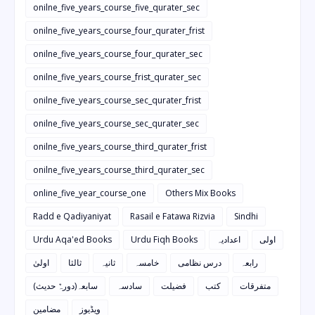
onilne_five_years_course_five_qurater_sec
onilne_five_years_course_four_qurater_frist
onilne_five_years_course_four_qurater_sec
onilne_five_years_course_frist_qurater_sec
onilne_five_years_course_sec_qurater_frist
onilne_five_years_course_sec_qurater_sec
onilne_five_years_course_third_qurater_frist
onilne_five_years_course_third_qurater_sec
online_five_year_course_one
Others Mix Books
Radd e Qadiyaniyat
Rasail e Fatawa Rizvia
Sindhi
Urdu Aqa'ed Books
Urdu Fiqh Books
اعدادیہ
اولی
رابعہ
درس نظامی
خامسہ
ثانیہ
ثالثا
اولیٰ
متفرقات
کتب
فضیلت
سادسہ
سابعہ(دورہٌ حدیث)
ویڈیوز
مضامین