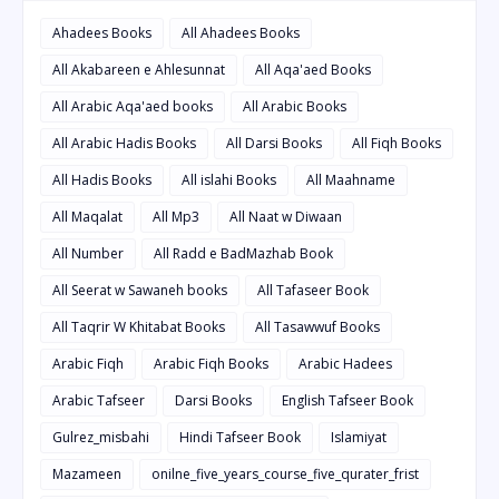
Ahadees Books
All Ahadees Books
All Akabareen e Ahlesunnat
All Aqa'aed Books
All Arabic Aqa'aed books
All Arabic Books
All Arabic Hadis Books
All Darsi Books
All Fiqh Books
All Hadis Books
All islahi Books
All Maahname
All Maqalat
All Mp3
All Naat w Diwaan
All Number
All Radd e BadMazhab Book
All Seerat w Sawaneh books
All Tafaseer Book
All Taqrir W Khitabat Books
All Tasawwuf Books
Arabic Fiqh
Arabic Fiqh Books
Arabic Hadees
Arabic Tafseer
Darsi Books
English Tafseer Book
Gulrez_misbahi
Hindi Tafseer Book
Islamiyat
Mazameen
onilne_five_years_course_five_qurater_frist