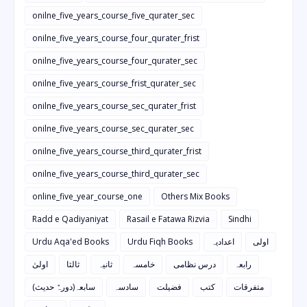
onilne_five_years_course_five_qurater_sec
onilne_five_years_course_four_qurater_frist
onilne_five_years_course_four_qurater_sec
onilne_five_years_course_frist_qurater_sec
onilne_five_years_course_sec_qurater_frist
onilne_five_years_course_sec_qurater_sec
onilne_five_years_course_third_qurater_frist
onilne_five_years_course_third_qurater_sec
online_five_year_course_one
Others Mix Books
Radd e Qadiyaniyat
Rasail e Fatawa Rizvia
Sindhi
Urdu Aqa'ed Books
Urdu Fiqh Books
اعدادیہ
اولی
رابعہ
درس نظامی
خامسہ
ثانیہ
ثالثا
اولیٰ
متفرقات
کتب
فضیلت
سادسہ
سابعہ(دورہٌ حدیث)