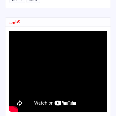
کتابیں