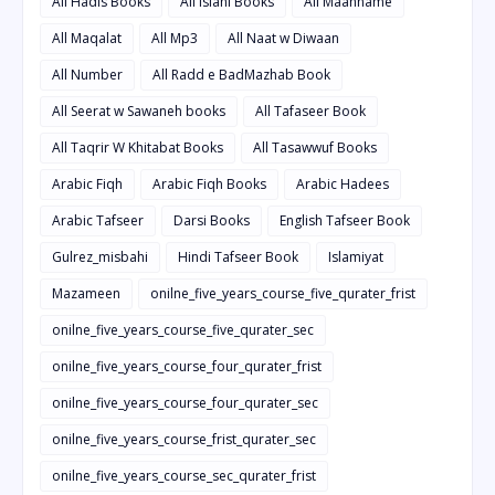
All Hadis Books
All islahi Books
All Maahname
All Maqalat
All Mp3
All Naat w Diwaan
All Number
All Radd e BadMazhab Book
All Seerat w Sawaneh books
All Tafaseer Book
All Taqrir W Khitabat Books
All Tasawwuf Books
Arabic Fiqh
Arabic Fiqh Books
Arabic Hadees
Arabic Tafseer
Darsi Books
English Tafseer Book
Gulrez_misbahi
Hindi Tafseer Book
Islamiyat
Mazameen
onilne_five_years_course_five_qurater_frist
onilne_five_years_course_five_qurater_sec
onilne_five_years_course_four_qurater_frist
onilne_five_years_course_four_qurater_sec
onilne_five_years_course_frist_qurater_sec
onilne_five_years_course_sec_qurater_frist