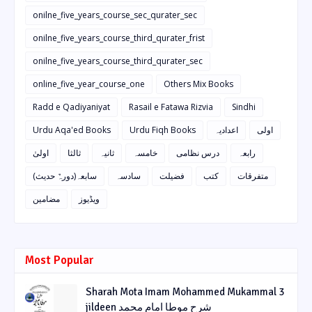
onilne_five_years_course_sec_qurater_sec
onilne_five_years_course_third_qurater_frist
onilne_five_years_course_third_qurater_sec
online_five_year_course_one
Others Mix Books
Radd e Qadiyaniyat
Rasail e Fatawa Rizvia
Sindhi
Urdu Aqa'ed Books
Urdu Fiqh Books
اعدادیہ
اولی
رابعہ
درس نظامی
خامسہ
ثانیہ
ثالثا
اولیٰ
متفرقات
کتب
فضیلت
سادسہ
سابعہ(دورہٌ حدیث)
ویڈیوز
مضامین
Most Popular
Sharah Mota Imam Mohammed Mukammal 3
jildeen شرح موطا امام محمد