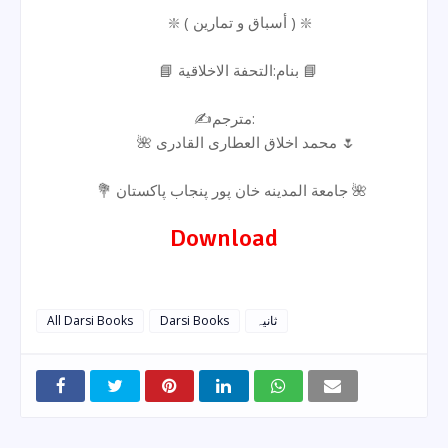
❇️ ( أسباق و تمارین ) ❇️
📘 بنام:التحفة الاخلاقیة 📘
✍️مترجم:
🌺 محمد اخلاق العطاری القادری 🌷
💐 جامعة المدینه خان پور پنجاب پاکستان 🌺
Download
All Darsi Books
Darsi Books
ثانیہ