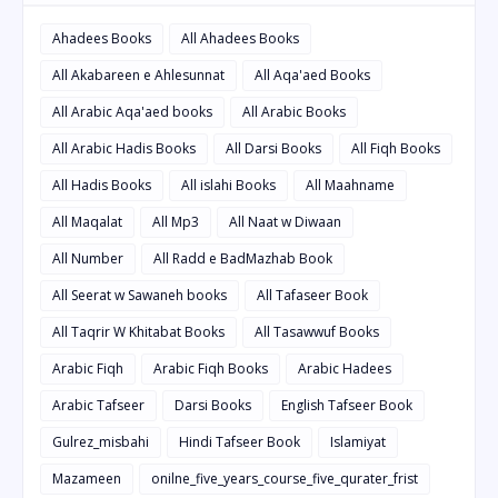
Ahadees Books
All Ahadees Books
All Akabareen e Ahlesunnat
All Aqa'aed Books
All Arabic Aqa'aed books
All Arabic Books
All Arabic Hadis Books
All Darsi Books
All Fiqh Books
All Hadis Books
All islahi Books
All Maahname
All Maqalat
All Mp3
All Naat w Diwaan
All Number
All Radd e BadMazhab Book
All Seerat w Sawaneh books
All Tafaseer Book
All Taqrir W Khitabat Books
All Tasawwuf Books
Arabic Fiqh
Arabic Fiqh Books
Arabic Hadees
Arabic Tafseer
Darsi Books
English Tafseer Book
Gulrez_misbahi
Hindi Tafseer Book
Islamiyat
Mazameen
onilne_five_years_course_five_qurater_frist