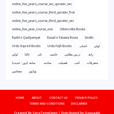
onilne_five_years_course_sec_qurater_sec
onilne_five_years_course_third_qurater_frist
onilne_five_years_course_third_qurater_sec
online_five_year_course_one
Others Mix Books
Radd e Qadiyaniyat
Rasail e Fatawa Rizvia
Sindhi
Urdu Aqa'ed Books
Urdu Fiqh Books
اعدادیہ
اولی
رابعہ
درس نظامی
خامسہ
ثانیہ
ثالثا
اولیٰ
متفرقات
کتب
فضیلت
سادسہ
سابعہ(دورہٌ حدیث)
ویڈیوز
مضامین
HOME
ABOUT
CONTACT US
PRIVACY-POLICY.
TERMS-AND-CONDITIONS
DISCLAIMER
Created By
SoraTemplates
| Distributed by
Gooyaabi