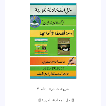
#شروحات_درجہ_ثانیہ
📗حل المحادثة العربية 📗