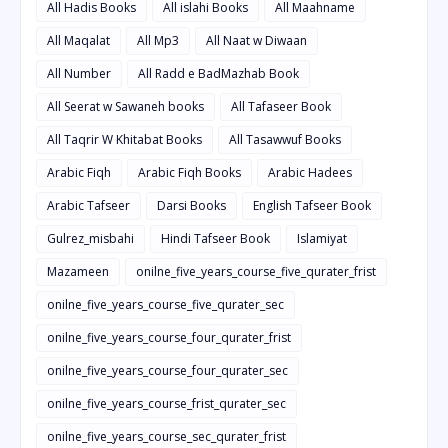
All Hadis Books
All islahi Books
All Maahname
All Maqalat
All Mp3
All Naat w Diwaan
All Number
All Radd e BadMazhab Book
All Seerat w Sawaneh books
All Tafaseer Book
All Taqrir W Khitabat Books
All Tasawwuf Books
Arabic Fiqh
Arabic Fiqh Books
Arabic Hadees
Arabic Tafseer
Darsi Books
English Tafseer Book
Gulrez_misbahi
Hindi Tafseer Book
Islamiyat
Mazameen
onilne_five_years_course_five_qurater_frist
onilne_five_years_course_five_qurater_sec
onilne_five_years_course_four_qurater_frist
onilne_five_years_course_four_qurater_sec
onilne_five_years_course_frist_qurater_sec
onilne_five_years_course_sec_qurater_frist