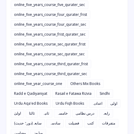
onilne_five_years_course_five_qurater_sec
onilne_five_years_course_four_qurater_frist
onilne_five_years_course_four_qurater_sec
onilne_five_years_course_frist_qurater_sec
onilne_five_years_course_sec_qurater_frist
onilne_five_years_course_sec_qurater_sec
onilne_five_years_course_third_qurater_frist
onilne_five_years_course_third_qurater_sec
online_five_year_course_one
Others Mix Books
Radd e Qadiyaniyat
Rasail e Fatawa Rizvia
Sindhi
Urdu Aqa'ed Books
Urdu Fiqh Books
اعدادیہ
اولی
رابعہ
درس نظامی
خامسہ
ثانیہ
ثالثا
اولیٰ
متفرقات
کتب
فضیلت
سادسہ
سابعہ(دورہٌ حدیث)
ویڈیوز
مضامین