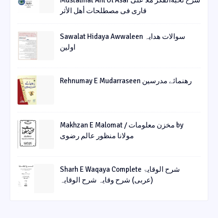
Mustalihat Ahl Ul Asar شرح نخبةالفکر ملا علی
قاری فی مصطلحات أھل الأثر
Sawalat Hidaya Awwaleen سوالات ھدایہ
اولین
Rehnumay E Mudarraseen رهنمائے مدرسین
Makhzan E Malomat / مخزن معلومات by
مولانا منظور عالم رضوی
Sharh E Waqaya Complete شرح الوقایۃ
(عربی) شرح وقایہ شرح الوقایہ