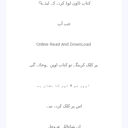
🔍کتاب ڈاون لوڈ کرنے کے لیئے
جب آپ
Online Read And DownLoad
پر کلک کرینگے تو کتاب اوپن ہوجائے گی
اوپر جو ⬇ تیر کا نشان ہے
اس پر کلک کرنے سے
ان شاءاللہ عزوجل