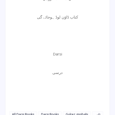
کتاب ڈاؤن لوڈ ہوجائے گی
Darsi
درسی
All Darsi Books
Darsi Books
Gulrez_misbahi
ثانیہ