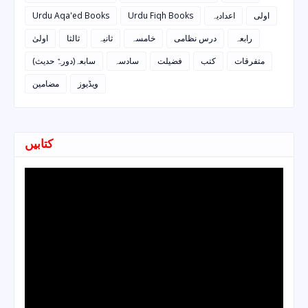
Urdu Aqa'ed Books
Urdu Fiqh Books
اعدادیہ
اولی
رابعہ
درس نظامی
خامسہ
ثانیہ
ثالثا
اولیٰ
متفرقات
کتب
فضیلت
سادسہ
سابعہ(دورہٌ حدیث)
ویڈیوز
مضامین
کتابیں