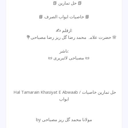
📗 حل تمارین 📗
📘 خاصیات ابواب الصرف 📘
✍️ ازقلم:
💐حضرت علامہ محمد رضا گل ریز رضا مصباحی 🌸
ناشر:
📜 مصباحی لائبریری 📜
Hal Tamarain Khasiyat E Abwaab / حل تمارین خاصیات
ابواب
by مولانا محمد گل ریز مصباحی