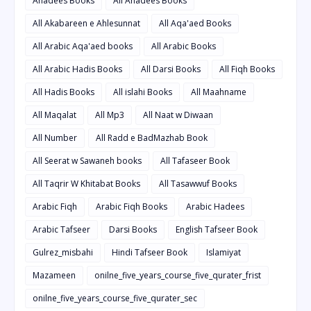
Ahadees Books
All Ahadees Books
All Akabareen e Ahlesunnat
All Aqa'aed Books
All Arabic Aqa'aed books
All Arabic Books
All Arabic Hadis Books
All Darsi Books
All Fiqh Books
All Hadis Books
All islahi Books
All Maahname
All Maqalat
All Mp3
All Naat w Diwaan
All Number
All Radd e BadMazhab Book
All Seerat w Sawaneh books
All Tafaseer Book
All Taqrir W Khitabat Books
All Tasawwuf Books
Arabic Fiqh
Arabic Fiqh Books
Arabic Hadees
Arabic Tafseer
Darsi Books
English Tafseer Book
Gulrez_misbahi
Hindi Tafseer Book
Islamiyat
Mazameen
onilne_five_years_course_five_qurater_frist
onilne_five_years_course_five_qurater_sec