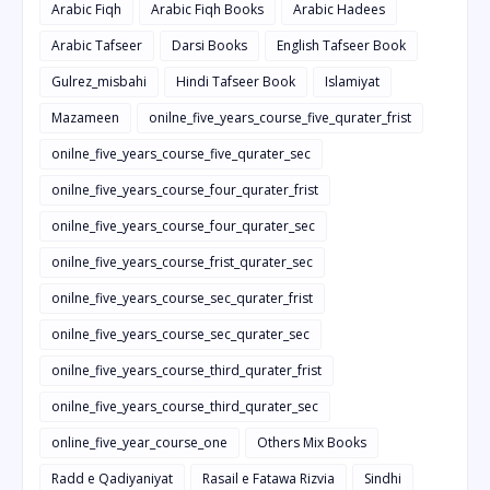
Arabic Fiqh
Arabic Fiqh Books
Arabic Hadees
Arabic Tafseer
Darsi Books
English Tafseer Book
Gulrez_misbahi
Hindi Tafseer Book
Islamiyat
Mazameen
onilne_five_years_course_five_qurater_frist
onilne_five_years_course_five_qurater_sec
onilne_five_years_course_four_qurater_frist
onilne_five_years_course_four_qurater_sec
onilne_five_years_course_frist_qurater_sec
onilne_five_years_course_sec_qurater_frist
onilne_five_years_course_sec_qurater_sec
onilne_five_years_course_third_qurater_frist
onilne_five_years_course_third_qurater_sec
online_five_year_course_one
Others Mix Books
Radd e Qadiyaniyat
Rasail e Fatawa Rizvia
Sindhi