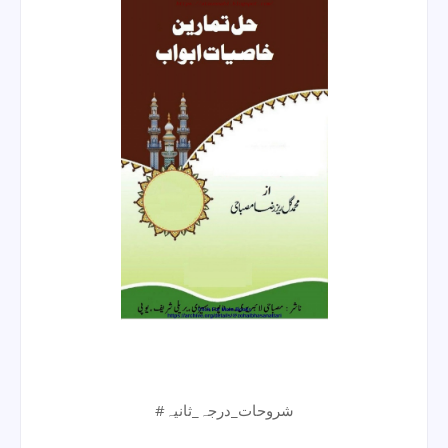
#شروحات_درجہ_ثانیہ