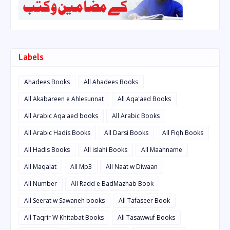
Labels
Ahadees Books
All Ahadees Books
All Akabareen e Ahlesunnat
All Aqa'aed Books
All Arabic Aqa'aed books
All Arabic Books
All Arabic Hadis Books
All Darsi Books
All Fiqh Books
All Hadis Books
All islahi Books
All Maahname
All Maqalat
All Mp3
All Naat w Diwaan
All Number
All Radd e BadMazhab Book
All Seerat w Sawaneh books
All Tafaseer Book
All Taqrir W Khitabat Books
All Tasawwuf Books