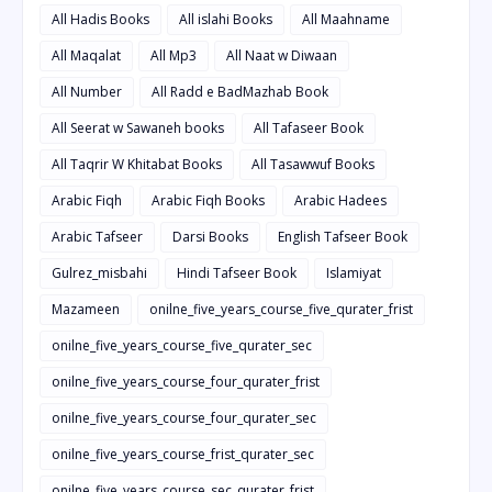
All Hadis Books
All islahi Books
All Maahname
All Maqalat
All Mp3
All Naat w Diwaan
All Number
All Radd e BadMazhab Book
All Seerat w Sawaneh books
All Tafaseer Book
All Taqrir W Khitabat Books
All Tasawwuf Books
Arabic Fiqh
Arabic Fiqh Books
Arabic Hadees
Arabic Tafseer
Darsi Books
English Tafseer Book
Gulrez_misbahi
Hindi Tafseer Book
Islamiyat
Mazameen
onilne_five_years_course_five_qurater_frist
onilne_five_years_course_five_qurater_sec
onilne_five_years_course_four_qurater_frist
onilne_five_years_course_four_qurater_sec
onilne_five_years_course_frist_qurater_sec
onilne_five_years_course_sec_qurater_frist