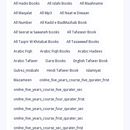
All Hadis Books
All islahi Books
All Maahname
All Maqalat
All Mp3
All Naat w Diwaan
All Number
All Radd e BadMazhab Book
All Seerat w Sawaneh books
All Tafaseer Book
All Taqrir W Khitabat Books
All Tasawwuf Books
Arabic Fiqh
Arabic Fiqh Books
Arabic Hadees
Arabic Tafseer
Darsi Books
English Tafseer Book
Gulrez_misbahi
Hindi Tafseer Book
Islamiyat
Mazameen
onilne_five_years_course_five_qurater_frist
onilne_five_years_course_five_qurater_sec
onilne_five_years_course_four_qurater_frist
onilne_five_years_course_four_qurater_sec
onilne_five_years_course_frist_qurater_sec
onilne_five_years_course_sec_qurater_frist