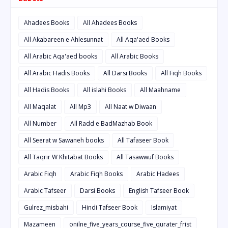
Ahadees Books
All Ahadees Books
All Akabareen e Ahlesunnat
All Aqa'aed Books
All Arabic Aqa'aed books
All Arabic Books
All Arabic Hadis Books
All Darsi Books
All Fiqh Books
All Hadis Books
All islahi Books
All Maahname
All Maqalat
All Mp3
All Naat w Diwaan
All Number
All Radd e BadMazhab Book
All Seerat w Sawaneh books
All Tafaseer Book
All Taqrir W Khitabat Books
All Tasawwuf Books
Arabic Fiqh
Arabic Fiqh Books
Arabic Hadees
Arabic Tafseer
Darsi Books
English Tafseer Book
Gulrez_misbahi
Hindi Tafseer Book
Islamiyat
Mazameen
onilne_five_years_course_five_qurater_frist