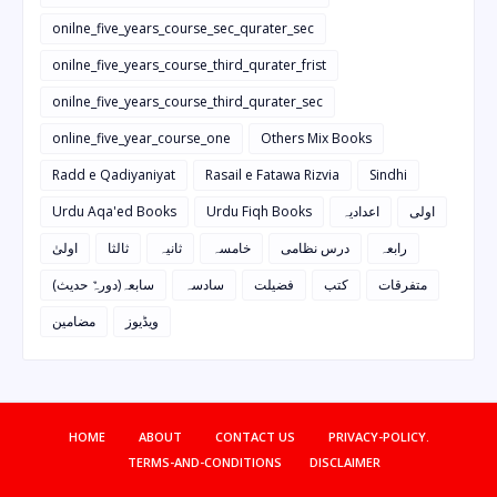
onilne_five_years_course_sec_qurater_sec
onilne_five_years_course_third_qurater_frist
onilne_five_years_course_third_qurater_sec
online_five_year_course_one
Others Mix Books
Radd e Qadiyaniyat
Rasail e Fatawa Rizvia
Sindhi
Urdu Aqa'ed Books
Urdu Fiqh Books
اعدادیہ
اولی
رابعہ
درس نظامی
خامسہ
ثانیہ
ثالثا
اولیٰ
متفرقات
کتب
فضیلت
سادسہ
سابعہ(دورہٌ حدیث)
ویڈیوز
مضامین
HOME
ABOUT
CONTACT US
PRIVACY-POLICY.
TERMS-AND-CONDITIONS
DISCLAIMER