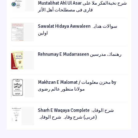
Mustalihat Ahl Ul Asar شرح نخبةالفکر ملا علی
قاری فی مصطلحات أھل الأثر
Sawalat Hidaya Awwaleen سوالات ھدایہ
اولین
Rehnumay E Mudarraseen رهنمائے مدرسین
Makhzan E Malomat / مخزن معلومات by
مولانا منظور عالم رضوی
Sharh E Waqaya Complete شرح الوقایۃ
(عربی) شرح وقایہ شرح الوقایہ