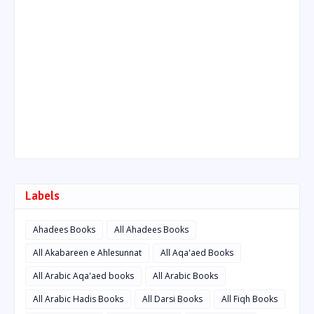
Labels
Ahadees Books
All Ahadees Books
All Akabareen e Ahlesunnat
All Aqa'aed Books
All Arabic Aqa'aed books
All Arabic Books
All Arabic Hadis Books
All Darsi Books
All Fiqh Books