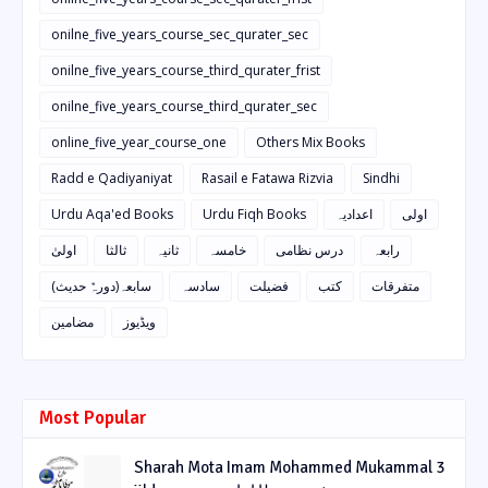
onilne_five_years_course_sec_qurater_sec
onilne_five_years_course_third_qurater_frist
onilne_five_years_course_third_qurater_sec
online_five_year_course_one
Others Mix Books
Radd e Qadiyaniyat
Rasail e Fatawa Rizvia
Sindhi
Urdu Aqa'ed Books
Urdu Fiqh Books
اعدادیہ
اولی
رابعہ
درس نظامی
خامسہ
ثانیہ
ثالثا
اولیٰ
متفرقات
کتب
فضیلت
سادسہ
سابعہ(دورہٌ حدیث)
ویڈیوز
مضامین
Most Popular
Sharah Mota Imam Mohammed Mukammal 3