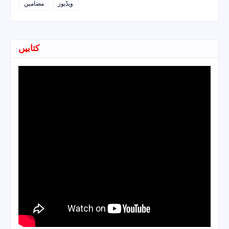
ویڈیوز
مضامین
کتابیں