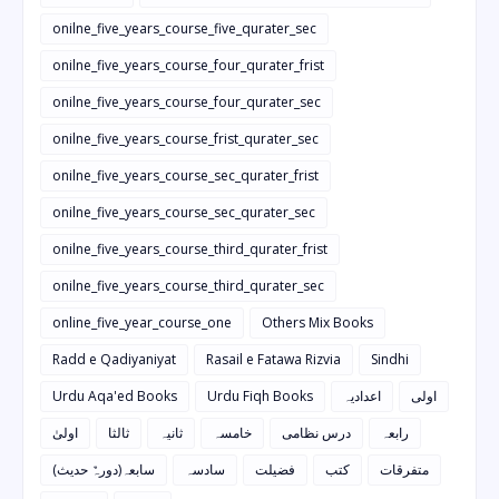
onilne_five_years_course_five_qurater_sec
onilne_five_years_course_four_qurater_frist
onilne_five_years_course_four_qurater_sec
onilne_five_years_course_frist_qurater_sec
onilne_five_years_course_sec_qurater_frist
onilne_five_years_course_sec_qurater_sec
onilne_five_years_course_third_qurater_frist
onilne_five_years_course_third_qurater_sec
online_five_year_course_one
Others Mix Books
Radd e Qadiyaniyat
Rasail e Fatawa Rizvia
Sindhi
Urdu Aqa'ed Books
Urdu Fiqh Books
اعدادیہ
اولی
رابعہ
درس نظامی
خامسہ
ثانیہ
ثالثا
اولیٰ
متفرقات
کتب
فضیلت
سادسہ
سابعہ(دورہٌ حدیث)