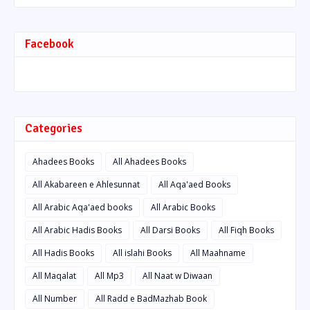
Facebook
Categories
Ahadees Books
All Ahadees Books
All Akabareen e Ahlesunnat
All Aqa'aed Books
All Arabic Aqa'aed books
All Arabic Books
All Arabic Hadis Books
All Darsi Books
All Fiqh Books
All Hadis Books
All islahi Books
All Maahname
All Maqalat
All Mp3
All Naat w Diwaan
All Number
All Radd e BadMazhab Book