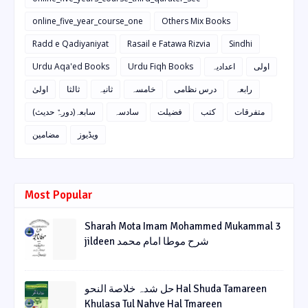
online_five_year_course_one
Others Mix Books
Radd e Qadiyaniyat
Rasail e Fatawa Rizvia
Sindhi
Urdu Aqa'ed Books
Urdu Fiqh Books
اعدادیہ
اولی
رابعہ
درس نظامی
خامسہ
ثانیہ
ثالثا
اولیٰ
متفرقات
کتب
فضیلت
سادسہ
سابعہ(دورہٌ حدیث)
ویڈیوز
مضامین
Most Popular
Sharah Mota Imam Mohammed Mukammal 3
jildeen شرح موطا امام محمد
حل شدہ خلاصة النحو Hal Shuda Tamareen
Khulasa Tul Nahve Hal Tmareen