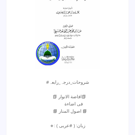
#شروحات_درجہ_رابعہ
📗 افاضة الانوار📗
فی اضاءة
📘 اصول المنار 📘
🔹: زبان: ( #عربی )