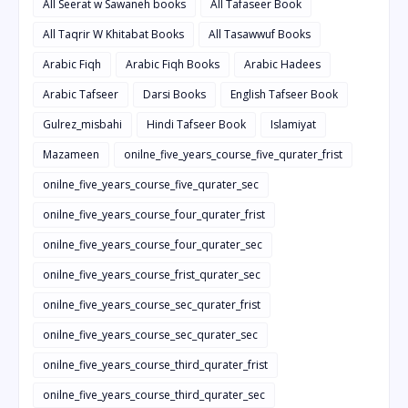
All Seerat w Sawaneh books
All Tafaseer Book
All Taqrir W Khitabat Books
All Tasawwuf Books
Arabic Fiqh
Arabic Fiqh Books
Arabic Hadees
Arabic Tafseer
Darsi Books
English Tafseer Book
Gulrez_misbahi
Hindi Tafseer Book
Islamiyat
Mazameen
onilne_five_years_course_five_qurater_frist
onilne_five_years_course_five_qurater_sec
onilne_five_years_course_four_qurater_frist
onilne_five_years_course_four_qurater_sec
onilne_five_years_course_frist_qurater_sec
onilne_five_years_course_sec_qurater_frist
onilne_five_years_course_sec_qurater_sec
onilne_five_years_course_third_qurater_frist
onilne_five_years_course_third_qurater_sec