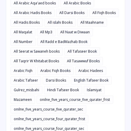
All Arabic Aqa'aed books
All Arabic Books
All Arabic Hadis Books
All Darsi Books
All Fiqh Books
All Hadis Books
All islahi Books
All Maahname
All Maqalat
All Mp3
All Naat w Diwaan
All Number
All Radd e BadMazhab Book
All Seerat w Sawaneh books
All Tafaseer Book
All Taqrir W Khitabat Books
All Tasawwuf Books
Arabic Fiqh
Arabic Fiqh Books
Arabic Hadees
Arabic Tafseer
Darsi Books
English Tafseer Book
Gulrez_misbahi
Hindi Tafseer Book
Islamiyat
Mazameen
onilne_five_years_course_five_qurater_frist
onilne_five_years_course_five_qurater_sec
onilne_five_years_course_four_qurater_frist
onilne_five_years_course_four_qurater_sec