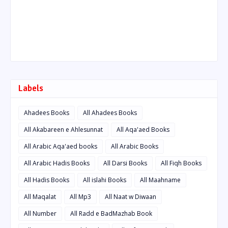
Labels
Ahadees Books
All Ahadees Books
All Akabareen e Ahlesunnat
All Aqa'aed Books
All Arabic Aqa'aed books
All Arabic Books
All Arabic Hadis Books
All Darsi Books
All Fiqh Books
All Hadis Books
All islahi Books
All Maahname
All Maqalat
All Mp3
All Naat w Diwaan
All Number
All Radd e BadMazhab Book