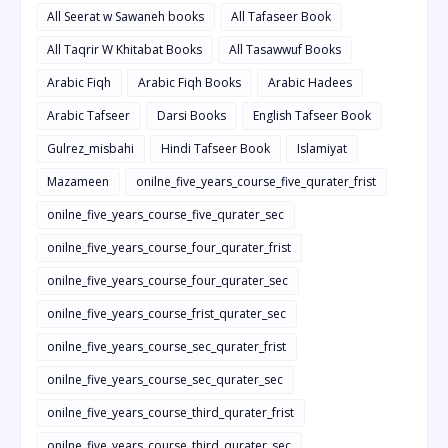
All Seerat w Sawaneh books
All Tafaseer Book
All Taqrir W Khitabat Books
All Tasawwuf Books
Arabic Fiqh
Arabic Fiqh Books
Arabic Hadees
Arabic Tafseer
Darsi Books
English Tafseer Book
Gulrez_misbahi
Hindi Tafseer Book
Islamiyat
Mazameen
onilne_five_years_course_five_qurater_frist
onilne_five_years_course_five_qurater_sec
onilne_five_years_course_four_qurater_frist
onilne_five_years_course_four_qurater_sec
onilne_five_years_course_frist_qurater_sec
onilne_five_years_course_sec_qurater_frist
onilne_five_years_course_sec_qurater_sec
onilne_five_years_course_third_qurater_frist
onilne_five_years_course_third_qurater_sec