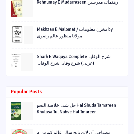
Rehnumay E Mudarraseen رهنمائے مدرسین
Makhzan E Malomat / مخزن معلومات by
مولانا منظور عالم رضوی
Sharh E Waqaya Complete شرح الوقایۃ
(عربی) شرح وقایہ شرح الوقایہ
Popular Posts
حل شدہ خلاصة النحو Hal Shuda Tamareen
Khulasa Tul Nahve Hal Tmareen
مصباحی آن لائن پانچ سالہ عالم کورس م