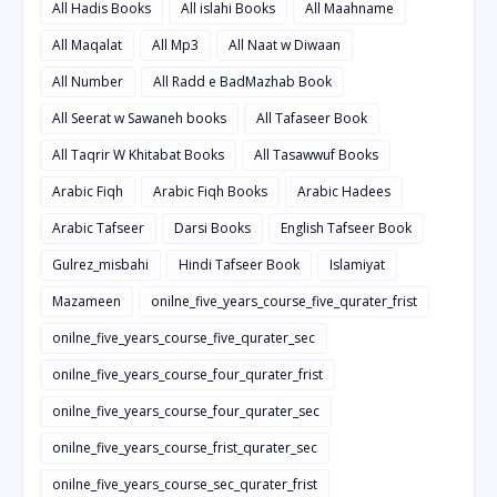
All Hadis Books
All islahi Books
All Maahname
All Maqalat
All Mp3
All Naat w Diwaan
All Number
All Radd e BadMazhab Book
All Seerat w Sawaneh books
All Tafaseer Book
All Taqrir W Khitabat Books
All Tasawwuf Books
Arabic Fiqh
Arabic Fiqh Books
Arabic Hadees
Arabic Tafseer
Darsi Books
English Tafseer Book
Gulrez_misbahi
Hindi Tafseer Book
Islamiyat
Mazameen
onilne_five_years_course_five_qurater_frist
onilne_five_years_course_five_qurater_sec
onilne_five_years_course_four_qurater_frist
onilne_five_years_course_four_qurater_sec
onilne_five_years_course_frist_qurater_sec
onilne_five_years_course_sec_qurater_frist