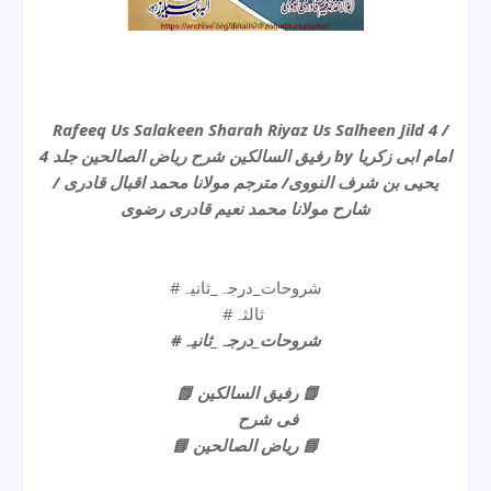
Rafeeq Us Salakeen Sharah Riyaz Us Salheen Jild 4 /
رفیق السالکین شرح ریاض الصالحین جلد 4 by امام ابی زکریا
یحیی بن شرف النووی/ مترجم مولانا محمد اقبال قادری /
شارح مولانا محمد نعیم قادری رضوی
#شروحات_درجہ_ثانیہ
#ثالثہ
#شروحات_درجہ_ثانیہ
📗 رفیق السالکین 📗
فی شرح
📘 ریاض الصالحين 📘