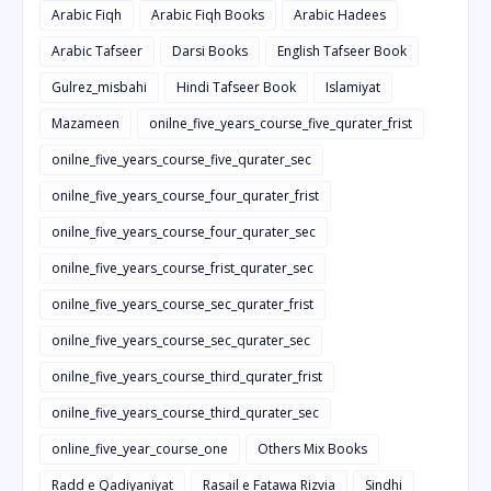
Arabic Fiqh
Arabic Fiqh Books
Arabic Hadees
Arabic Tafseer
Darsi Books
English Tafseer Book
Gulrez_misbahi
Hindi Tafseer Book
Islamiyat
Mazameen
onilne_five_years_course_five_qurater_frist
onilne_five_years_course_five_qurater_sec
onilne_five_years_course_four_qurater_frist
onilne_five_years_course_four_qurater_sec
onilne_five_years_course_frist_qurater_sec
onilne_five_years_course_sec_qurater_frist
onilne_five_years_course_sec_qurater_sec
onilne_five_years_course_third_qurater_frist
onilne_five_years_course_third_qurater_sec
online_five_year_course_one
Others Mix Books
Radd e Qadiyaniyat
Rasail e Fatawa Rizvia
Sindhi