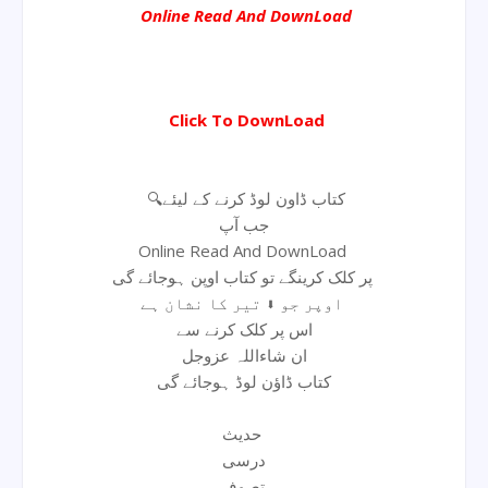
Online Read And DownLoad
Click To DownLoad
🔍کتاب ڈاون لوڈ کرنے کے لیئے
جب آپ
Online Read And DownLoad
پر کلک کرینگے تو کتاب اوپن ہوجائے گی
اوپر جو ⬇ تیر کا نشان ہے
اس پر کلک کرنے سے
ان شاءاللہ عزوجل
کتاب ڈاؤن لوڈ ہوجائے گی
حدیث
درسی
تصوف