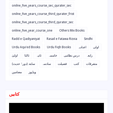
onilne_five_years_course_sec_qurater_sec
onilne_five_years_course_third_qurater_frist
onilne_five_years_course_third_qurater_sec
online_five_year_course_one
Others Mix Books
Radd e Qadiyaniyat
Rasail e Fatawa Rizvia
Sindhi
Urdu Aqa'ed Books
Urdu Fiqh Books
اعدادیہ
اولی
رابعہ
درس نظامی
خامسہ
ثانیہ
ثالثا
اولیٰ
متفرقات
کتب
فضیلت
سادسہ
سابعہ(دورہٌ حدیث)
ویڈیوز
مضامین
کتابیں