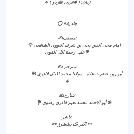
🔹 زبان: ( #عربی #اردو )
⭕️ #جلد_4
✍️مصنف:
🌹 امام محی الدین یحی بن شرف النووی الشافعی
علیہ رحمة اللہ القوی💐
✍️ مترجم:
🌺 أبو زین حضرت علامہ مولانا محمد اقبال قادری
🌷
✍️شارح:
💐 أبو الاحمد محمد نعیم قادری رضوی 🌸
ناشر:
📜 اکبر بک پبلیشرز 📜