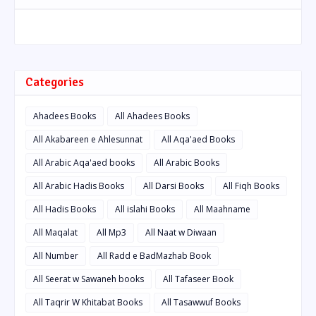
Categories
Ahadees Books
All Ahadees Books
All Akabareen e Ahlesunnat
All Aqa'aed Books
All Arabic Aqa'aed books
All Arabic Books
All Arabic Hadis Books
All Darsi Books
All Fiqh Books
All Hadis Books
All islahi Books
All Maahname
All Maqalat
All Mp3
All Naat w Diwaan
All Number
All Radd e BadMazhab Book
All Seerat w Sawaneh books
All Tafaseer Book
All Taqrir W Khitabat Books
All Tasawwuf Books