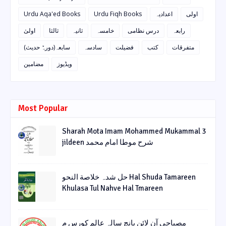
Urdu Aqa'ed Books
Urdu Fiqh Books
اعدادیہ
اولی
رابعہ
درس نظامی
خامسہ
ثانیہ
ثالثا
اولیٰ
متفرقات
کتب
فضیلت
سادسہ
سابعہ(دورہٌ حدیث)
ویڈیوز
مضامین
Most Popular
Sharah Mota Imam Mohammed Mukammal 3
jildeen شرح موطا امام محمد
حل شدہ خلاصة النحو Hal Shuda Tamareen
Khulasa Tul Nahve Hal Tmareen
مصباحی آن لائن پانچ سالہ عالم کورس م