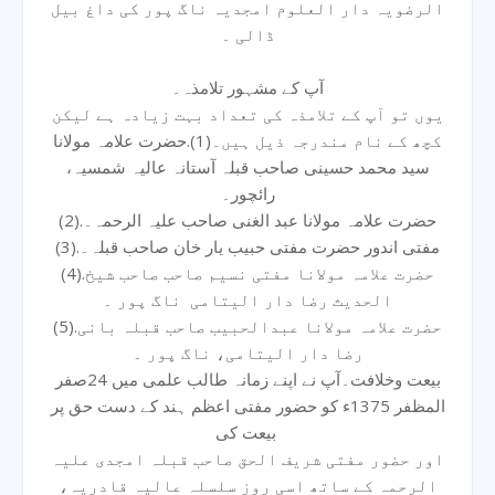
الرضویہ دار العلوم امجدیہ ناگ پور کی داغ بیل
ڈالی ۔
آپ کے مشہور تلامذہ۔
یوں تو آپ کے تلامذہ کی تعداد بہت زیادہ ہے لیکن
کچھ کے نام مندرجہ ذیل ہیں۔(1).حضرت علامہ مولانا
سید محمد حسینی صاحب قبلہ آستانہ عالیہ شمسیہ،
رائچور۔
(2).حضرت علامہ مولانا عبد الغنی صاحب علیہ الرحمہ۔
(3).مفتی اندور حضرت مفتی حبیب یار خان صاحب قبلہ۔
(4).حضرت علامہ مولانا مفتی نسیم صاحب صاحب شیخ
الحدیث رضا دار الیتامی ناگ پور ۔
(5).حضرت علامہ مولانا عبدالحبیب صاحب قبلہ بانی
رضا دار الیتامی، ناگ پور ۔
بیعت وخلافت۔آپ نے اپنے زمانہ طالب علمی میں 24صفر
المظفر 1375ء کو حضور مفتی اعظم ہند کے دست حق پر
بیعت کی
اور حضور مفتی شریف الحق صاحب قبلہ امجدی علیہ
الرحمہ کے ساتھ اسی روز سلسلہ عالیہ قادریہ،