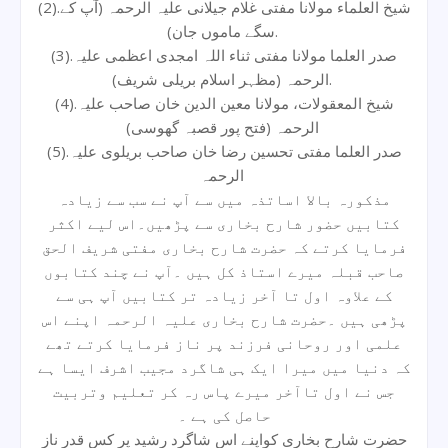
(2).شیخ العلماء مولانا مفتی غلام جیلانی علیہ الرحمہ (آپ کے
سگے ماموں جان).
(3).صدر العلما مولانا مفتی ثناء اللہ امجدی اعظمی علیہ
الرحمہ (مظہر اسلام بریلی شریف).
(4).شیخ المعقولات، مولانا معین الدین خان صاحب علیہ
الرحمہ (فتح پور قصبہ گھوسی)
(5).صدر العلما مفتی تحسین رضا خان صاحب بریلوی علیہ
الرحمہ
مذکورہ بالا اساتذہ میں سے آپ نے سب سے زیادہ
کتابیں حضور شارح بخاری سے پڑھیں۔اس لیے اکثر
فرمایا کرتے کہ حضرت شارح بخاری مفتی شریف الحق
صاحب قبلہ میرے استاذ کل ہیں ۔آپ نے چند کتابوں
کے علاوہ اول تا آخر زیادہ تر کتابیں آپ ہی سے
پڑھی ہیں ۔حضرت شارح بخاری علیہ الرحمہ اپنے اس
علمی اور روحانی فرزند پر ناز فرمایا کرتے تھے
کہ دنیا میں میرا ایک ہی شاگرد مجیب اشرف ایسا ہے
جس نے اول تاآخر میرے پاس رہ کر تعلیم وتربیت
حاصل کی ہے ۔
حضرت شارح بخاری کواپنے اس شاگرد رشید پر کس قدر ناز