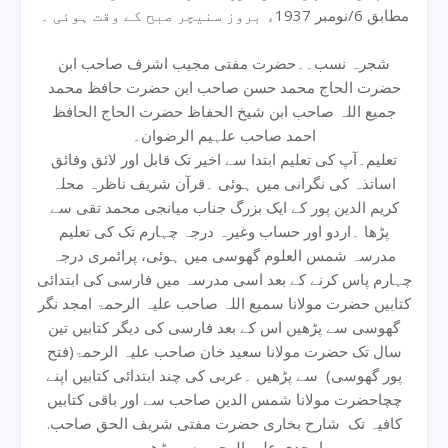
مطابق 6/نومبر 1937ء بروز سنیچر صبح کے وقت ہوئی ۔
شجرہ نسب۔۔حضرت مفتی مجیب اشرف صاحب ابن
حضرت الحاج محمد حسن صاحب ابن حضرت حافظ محمد
جمیع اللہ صاحب ابن شیخ الحفاظ حضرت الحاج الحافظ
احمد صاحب علہیم الرضوان۔
تعلیم۔آپ کی تعلیم ابتدا سے اخیر تک قابل اور لائق وفائق
اساتذہ کی نگرانی میں ہوئی ۔قرآن شریف ناظرہ محلہ
کریم الدین پور کے ایک بزرگ جناب میانجی محمد تقی سے
پڑھا ۔اردو اور حساب وغیرہ درجہ چہارم تک کی تعلیم
مدرسہ شمس العلوم گھوسی میں ہوئی، پرائمری درجہ
چہارم پاس کرنے کے بعد اسی مدرسہ میں فارسی کی ابتدائی
کتابیں حضرت مولانا سمیع اللہ صاحب علیہ الرحمۃ امجد نگر
گھوسی سے پڑھیں اس کے بعد فارسی کی دیگر کتابیں تین
سال تک حضرت مولانا سعید خان صاحب علیہ الرحمۃ(فتح
پور گھوسی) سے پڑھیں ۔عربی کی چند ابتدائی کتابیں اپنے
چچاحضرت مولانا شمس الدین صاحب سے اور باقی کتابیں
کافیہ تک شارح بخاری حضرت مفتی شریف الحق صاحب.
امجدی علیہ الرحمۃ سے پڑھیں۔