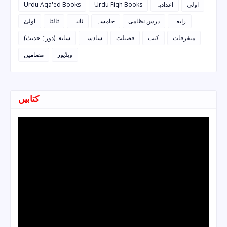
اولی
اعدادیہ
Urdu Fiqh Books
Urdu Aqa'ed Books
رابعہ
درس نظامی
خامسہ
ثانیہ
ثالثا
اولیٰ
متفرقات
کتب
فضیلت
سادسہ
سابعہ(دورہٌ حدیث)
ویڈیوز
مضامین
کتابیں