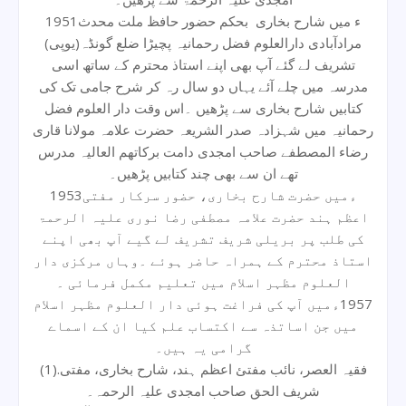
1951ء میں شارح بخاری بحکم حضور حافظ ملت محدث
مرادآبادی دارالعلوم فضل رحمانیہ پچیڑا ضلع گونڈہ(یوپی)
تشریف لے گئے آپ بھی اپنے استاذ محترم کے ساتھ اسی
مدرسہ میں چلے آئے یہاں دو سال رہ کر شرح جامی تک کی
کتابیں شارح بخاری سے پڑھیں ۔اس وقت دار العلوم فضل
رحمانیہ میں شہزادہ صدر الشریعہ حضرت علامہ مولانا قاری
رضاء المصطفے صاحب امجدی دامت برکاتھم العالیہ مدرس
تھے ان سے بھی چند کتابیں پڑھیں۔
1953ءمیں حضرت شارح بخاری، حضور سرکار مفتی
اعظم ہند حضرت علامہ مصطفی رضا نوری علیہ الرحمۃ
کی طلب پر بریلی شریف تشریف لے گیے آپ بھی اپنے
استاذ محترم کے ہمراہ حاضر ہوئے ۔وہاں مرکزی دار
العلوم مظہر اسلام میں تعلیم مکمل فرمائی ۔
1957ءمیں آپ کی فراغت ہوئی دار العلوم مظہر اسلام
میں جن اساتذہ سے اکتساب علم کیا ان کے اسماے
گرامی یہ ہیں۔
(1).فقیہ العصر، نائب مفتئ اعظم ہند، شارح بخاری، مفتی
شریف الحق صاحب امجدی علیہ الرحمہ۔