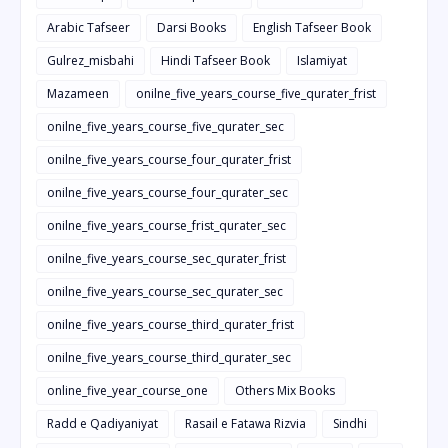
Arabic Tafseer
Darsi Books
English Tafseer Book
Gulrez_misbahi
Hindi Tafseer Book
Islamiyat
Mazameen
onilne_five_years_course_five_qurater_frist
onilne_five_years_course_five_qurater_sec
onilne_five_years_course_four_qurater_frist
onilne_five_years_course_four_qurater_sec
onilne_five_years_course_frist_qurater_sec
onilne_five_years_course_sec_qurater_frist
onilne_five_years_course_sec_qurater_sec
onilne_five_years_course_third_qurater_frist
onilne_five_years_course_third_qurater_sec
online_five_year_course_one
Others Mix Books
Radd e Qadiyaniyat
Rasail e Fatawa Rizvia
Sindhi