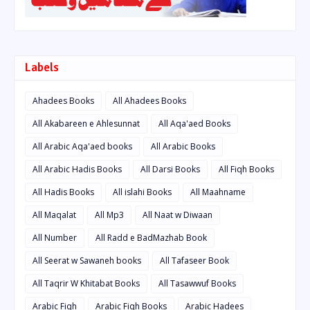
Labels
Ahadees Books
All Ahadees Books
All Akabareen e Ahlesunnat
All Aqa'aed Books
All Arabic Aqa'aed books
All Arabic Books
All Arabic Hadis Books
All Darsi Books
All Fiqh Books
All Hadis Books
All islahi Books
All Maahname
All Maqalat
All Mp3
All Naat w Diwaan
All Number
All Radd e BadMazhab Book
All Seerat w Sawaneh books
All Tafaseer Book
All Taqrir W Khitabat Books
All Tasawwuf Books
Arabic Fiqh
Arabic Fiqh Books
Arabic Hadees