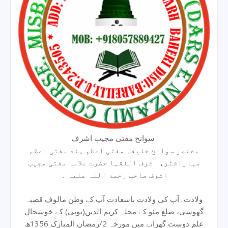
سوانح مفتی مجیب اشرف
مختصر سوانح خلیفہ مفتی اعظم ہند مفتی اعظم
مہاراشٹر، اشرف الفقہا حضرت علامہ مفتی مجیب
اشرف صاحب رحمۃ اللہ علیہ ۔
ولادت۔آپ کی ولادت باسعادت آپ کے وطن مالوف قصبہ
گھوسی، ضلع مئو کے محلہ کریم الدین(یوپی) کے خوشحال
علم دوست گھرانے میں مورخہ 2/رمضان المبارک 1356ھ