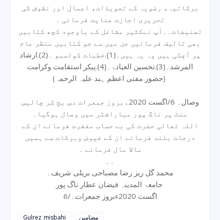
برکاتیہ، رضویہ کے تعویذات، اعمال اور نقوش کی
تحریری اجازت عنایت فرمائی ۔
تصنیفات۔۔آپ نےکثیر مشاغل کے باوجود کچھ کتابیں
بھی تالیف فرمائیں جن میں سے جو کتابیں منظر عام
پر آچکی ہیں وہ یہ ہیں۔(1).خطبات کولمبو ۔(2).ارشاد
المرشد۔(3).تحسین العیادۃ۔(4).پیکر استقامت وکرامت
(حضور مفتی اعظم ہند علیہ الرحمہ)
وصال۔ 6/اگست 2020ءبروز جمعرات دس بج کر چالیس
منٹ پر ناگ پور مہاراشٹر میں وصال ہوگیا۔
اللہ تعالی حضرت کی بے حساب مغفرت فرمائے ان کے
درجات بلند فرمائے ان کے فیوض وبرکات سے ہمیں
مالا مال فرمائے ۔
۔۔
محمد گل ریز رضا مصباحی بریلی شریف۔
جامعۃ المدینہ فیضان عطار ناگ پور
6/اگست 2020ءبروز جمعرات۔
مضامین
Gulrez_misbahi