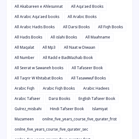
All Akabareen e Ahlesunnat
All Aqa'aed Books
All Arabic Aqa'aed books
All Arabic Books
All Arabic Hadis Books
All Darsi Books
All Fiqh Books
All Hadis Books
All islahi Books
All Maahname
All Maqalat
All Mp3
All Naat w Diwaan
All Number
All Radd e BadMazhab Book
All Seerat w Sawaneh books
All Tafaseer Book
All Taqrir W Khitabat Books
All Tasawwuf Books
Arabic Fiqh
Arabic Fiqh Books
Arabic Hadees
Arabic Tafseer
Darsi Books
English Tafseer Book
Gulrez_misbahi
Hindi Tafseer Book
Islamiyat
Mazameen
onilne_five_years_course_five_qurater_frist
onilne_five_years_course_five_qurater_sec