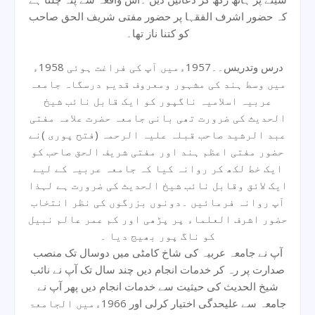
کہ حضور اشرف الفقہا پر حضور مفتی شریف الحق صاحب
کو کتنا ناز تھا۔
درس وتدریس۔۔1957ءمیں آپ کی فراغت ہوئی 1958ء
میں وسط ہند کی مشہور ومعروف قدیم درسگاہ جامعہ
عربیہ اسلامیہ ناگپور کو ایک قابل نائب شیخ
الحدیث کی ضرورت تھی بانی جامعہ حضرت علامہ مفتی
عبد الرشید صاحب قبلہ علیہ الرحمہ (فتح پوری )نے
حضور مفتی اعظم ہند اور مفتی شریف الحق صاحب کو
ایک خط لکھ کر روانہ کیا کہ جامعہ عربیہ کے لیے
ایک لائق وقابل نائب شیخ الحدیث کی ضرورت ہے لہذا
آپ روانہ فرمائیں ۔دونوں بزرگوں کی نظر انتخاب
حضور اشرف العلماء پر پڑھی اور کم عمر عالم نبیل
کو ناگ پور بھیج دیا ۔
آپ نے جامعہ عربیہ کی شاخ کامٹی میں دوسال تک منصب
صدارت پر رہ کر خدمات انجام دیں چند سال تک آپ نے نائب
شیخ الحدیث کی حیثیت سے خدمات انجام دیں پھر آپ نے
جامعہ سے علیحدگی اختیار کرلی اور 1966ءمیں الجامعۃ