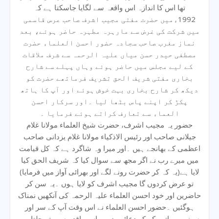
تھا اس کا اندازہ اس واقعہ سے لگایا جاسکتا ہے کہ
1992ءمیں حضرت مفتی مجیب اشرف صاحب عرس قاسمی
میں شرکت کی غرض سے مارہرہ مطہرہ حاضر ہوئے، بعد
نماز مغرب صاحب سجادہ حضور احسن العلماء حضرت
مصطفی حیدر حسن میاں علیہ الرحمہ سے شرف ملاقات
کے لیے مجلس میں حاضر ہوئے وہاں پہلے سے شارح
بخاری مفتی شریف الحق تشریف فرماتھے حضرت کو
دیکھ کر شارح بخاری بہت خوش ہوئے اور آپ کا ہاتھ
پکڑ کر اپنے پاس بٹھا لیا ۔اور سرکار احسن
العماء سے تعارف کراتے ہوئے فرمایا ۔
حضور یہ مجیب اشرف، حضرت شیخ العلماء مولانا غلام
جیلانی صاحب اور رئیس الاذکیاء مولانا غلام یزدانی صاحب
اعظمی کے بھانجے ہیں ۔اور میرا وہ شاگرد ہے کہ کل قیامت
میں میرے رب نے اگر مجھ سے سوال کیا کہ شریف الحق کیا
لایا ہے(یہ کہ کر حضرت رونے لگے اور بھرائی آواز میں فرمایا)
تو عرض کردوں گا مجیب اشرف کو لایا ہوں ۔یہ سن کر
حاضرین اور خود احسن العلماء علیہ الرحمہ کی آنکھیں نمناک
ہوگئیں ۔حضور احسن العلماء نے اس وقت آپ کے سر اور
سینے پر ہاتھ رکھ کر دعائیں دیں ۔اس واقعہ سے پتہ چلتا ہے